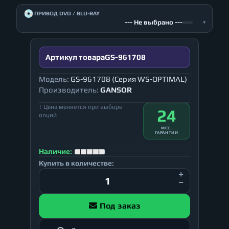
💿
ПРИВОД DVD / BLU-RAY
--- Не выбрано ---
▾
Артикул товара
GS-961708
Модель:
GS-961708 (Серия WS-OPTIMAL)
Производитель:
GANSOR
↕ Цена меняется при выборе
24
опций
МЕС.
ГАРАНТИИ
Наличие:
Купить в количестве:
Под заказ