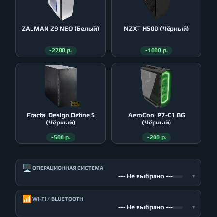
ZALMAN Z9 NEO (Белый)
NZXT H500 (Чёрный)
-2700 р.
-1000 р.
Fractal Design Define S
AeroСool P7-C1 BG
(Чёрный)
(Чёрный)
-500 р.
-200 р.
🖥️
ОПЕРАЦИОННАЯ СИСТЕМА
--- Не выбрано ---
▾
📶
WI-FI / BLUETOOTH
--- Не выбрано ---
▾