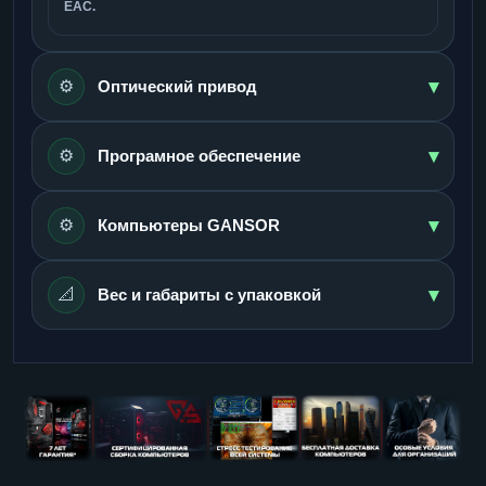
ЕАС.
▾
⚙️
Оптический привод
▾
⚙️
Програмное обеспечение
▾
⚙️
Компьютеры GANSOR
▾
📐
Вес и габариты с упаковкой