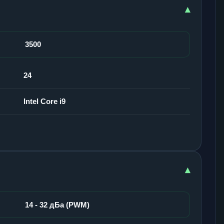
▾
3500
24
Intel Core i9
▾
14 - 32 дБа (PWM)