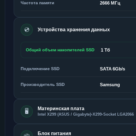
Частота памяти
2666 МГц
💿
Устройства хранения данных
Общий объем накопителей SSD
1 Тб
Подключение SSD
SATA 6Gb/s
Производитель SSD
Samsung
Материнская плата
🖥️
Intel X299 (ASUS / Gigabyte)
•
X299
•
Socket LGA2066
Блок питания