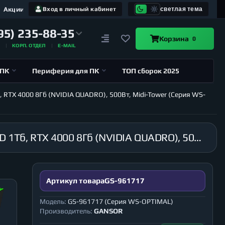
Акции
Вход в личный кабинет
светлая тема
95) 235-88-35
Корзина
0
А
КОРП. ОТДЕЛ
E-MAIL
 ПК
Периферия для ПК
ТОП сборок 2025
, RTX 4000 8Гб (NVIDIA QUADRO), 500Вт, Midi-Tower (Серия WS-
Рабочая станция GANSOR-961717 Intel i9-10920X 3.5 ГГц, X299, 64Гб 2666 МГц, SSD 1Тб, HDD 1Тб, RTX 4000 8Гб (NVIDIA QUADRO), 500Вт, Midi-Tower (Серия WS-OPTIMAL)
Артикул товара
GS-961717
Модель:
GS-961717 (Серия WS-OPTIMAL)
Производитель:
GANSOR