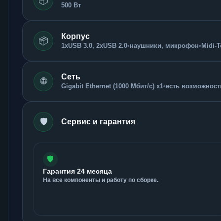
📦
500 Вт
Корпус
📦
1xUSB 3.0, 2xUSB 2.0
•
наушники, микрофон
•
Midi-
Сеть
🌐
Gigabit Ethernet (1000 Мбит/с) x1
•
есть возможность
🛡️
Сервис и гарантия
🛡️
Гарантия 24 месяца
На все компоненты и работу по сборке.