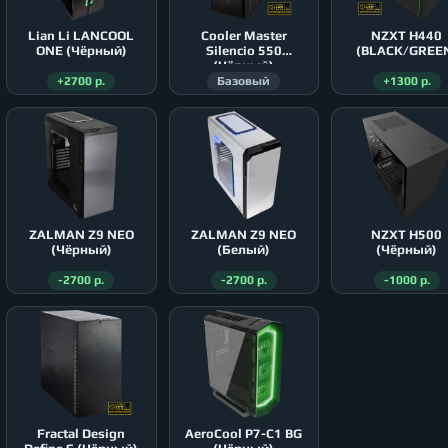
Lian Li LANCOOL
Cooler Master
NZXT H440
ONE (Чёрный)
Silencio 550
(BLACK/GREE
(Чёрный)
+2700 р.
Базовый
+1300 р.
ZALMAN Z9 NEO
ZALMAN Z9 NEO
NZXT H500
(Чёрный)
(Белый)
(Чёрный)
-2700 р.
-2700 р.
-1000 р.
Fractal Design
AeroСool P7-C1 BG