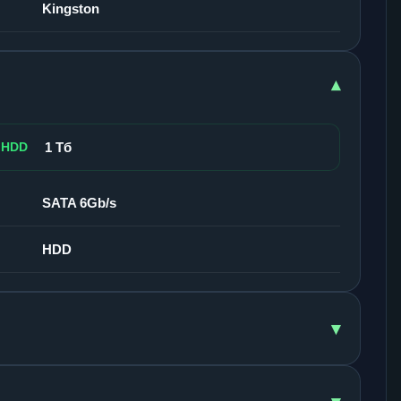
Kingston
▾
 HDD
1 Тб
SATA 6Gb/s
HDD
▾