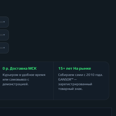
▾
▾
▾
0 р. Доставка МСК
15+ лет На рынке
Курьером в удобное время
Собираем сами с 2010 года.
или самовывоз с
GANSOR™ —
демонстрацией.
зарегистрированный
товарный знак.