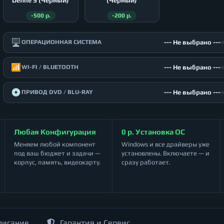
Define S (Чёрный)
(Чёрный)
-500 р.
-200 р.
🖥️
--- Не выбрано ---
ОПЕРАЦИОННАЯ СИСТЕМА
📶
--- Не выбрано ---
WI-FI / BLUETOOTH
💿
--- Не выбрано ---
ПРИВОД DVD / BLU-RAY
Любая Конфигурация
0 р. Установка ОС
Меняем любой компонент
Windows и все драйверы уже
под ваш бюджет и задачи —
установлены. Включаете — и
корпус, память, видеокарту.
сразу работает.
писание
Гарантия и Сервис