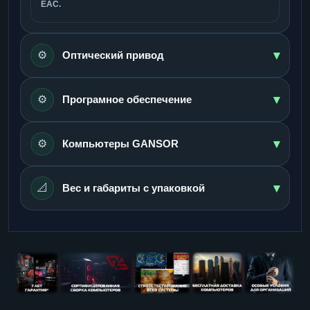
ЕАС.
▾
⚙️
Оптический привод
▾
⚙️
Програмное обеспечение
▾
⚙️
Компьютеры GANSOR
▾
📐
Вес и габариты с упаковкой