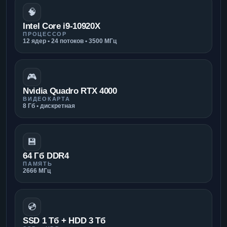
🧠
Intel Core i9-10920X
ПРОЦЕССОР
12 ядер • 24 потоков • 3500 МГц
🎮
Nvidia Quadro RTX 4000
ВИДЕОКАРТА
8 Гб • дискретная
💾
64 Гб DDR4
ПАМЯТЬ
2666 МГц
💿
SSD 1 Тб + HDD 3 Тб