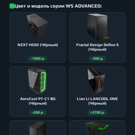
Цвет и модель серии WS ADVANCED:
NZXT H500 (Чёрный)
Fractal Design Define S
(Чёрный)
-1000 р.
-500 р.
AeroСool P7-C1 BG
Lian Li LANCOOL ONE
(Чёрный)
(Чёрный)
-200 р.
+2700 р.