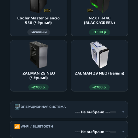
Cooler Master Silencio
NZXT H440
550 (Чёрный)
(BLACK/GREEN)
Базовый
+1300 р.
ZALMAN Z9 NEO
ZALMAN Z9 NEO (Белый)
(Чёрный)
-2700 р.
-2700 р.
🖥️
ОПЕРАЦИОННАЯ СИСТЕМА
--- Не выбрано ---
▾
📶
WI-FI / BLUETOOTH
--- Не выбрано ---
▾