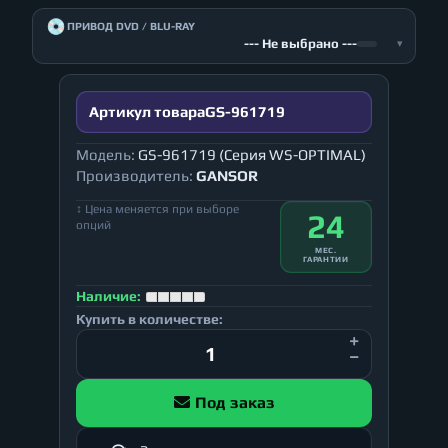
💿
ПРИВОД DVD / BLU-RAY
--- Не выбрано ---
▾
Артикул товара
GS-961719
Модель:
GS-961719 (Серия WS-OPTIMAL)
Производитель:
GANSOR
↕ Цена меняется при выборе
24
опций
МЕС.
ГАРАНТИИ
Наличие:
Купить в количестве:
Под заказ