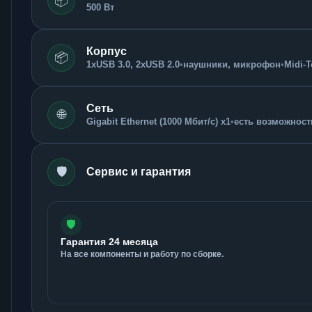
📦
500 Вт
Корпус
📦
1xUSB 3.0, 2xUSB 2.0
•
наушники, микрофон
•
Midi-
Сеть
🌐
Gigabit Ethernet (1000 Мбит/с) x1
•
есть возможность
🛡️
Сервис и гарантия
🛡️
Гарантия 24 месяца
На все компоненты и работу по сборке.