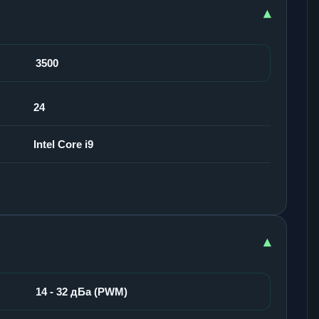
▾
3500
24
Intel Core i9
▾
14 - 32 дБа (PWM)