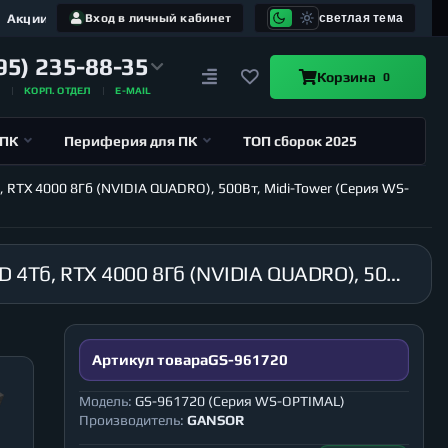
Акции
Вход в личный кабинет
светлая тема
95) 235-88-35
Корзина
0
А
КОРП. ОТДЕЛ
E-MAIL
 ПК
Периферия для ПК
ТОП сборок 2025
, RTX 4000 8Гб (NVIDIA QUADRO), 500Вт, Midi-Tower (Серия WS-
Рабочая станция GANSOR-961720 Intel i9-10920X 3.5 ГГц, X299, 64Гб 2666 МГц, SSD 1Тб, HDD 4Тб, RTX 4000 8Гб (NVIDIA QUADRO), 500Вт, Midi-Tower (Серия WS-OPTIMAL)
Артикул товара
GS-961720
Модель:
GS-961720 (Серия WS-OPTIMAL)
Производитель:
GANSOR