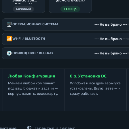
Silencio 550
(BLACK/GREEN)
(Чёрный)
Базовый
+1300 р.
🖥️
--- Не выбрано ---
ОПЕРАЦИОННАЯ СИСТЕМА
📶
--- Не выбрано ---
WI-FI / BLUETOOTH
💿
--- Не выбрано ---
ПРИВОД DVD / BLU-RAY
Любая Конфигурация
0 р. Установка ОС
Меняем любой компонент
Windows и все драйверы уже
под ваш бюджет и задачи —
установлены. Включаете — и
корпус, память, видеокарту.
сразу работает.
писание
Гарантия и Сервис