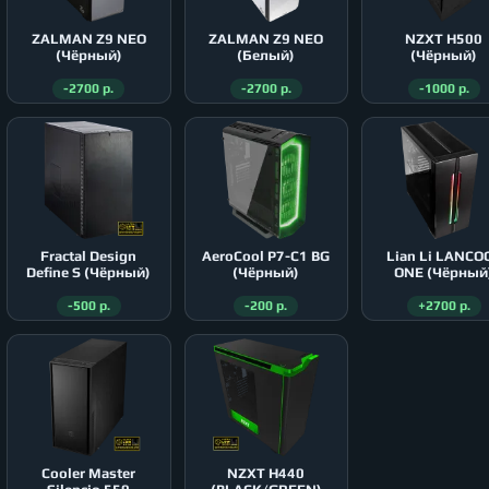
ZALMAN Z9 NEO
ZALMAN Z9 NEO
NZXT H500
(Чёрный)
(Белый)
(Чёрный)
-2700 р.
-2700 р.
-1000 р.
Fractal Design
AeroСool P7-C1 BG
Lian Li LANCO
Define S (Чёрный)
(Чёрный)
ONE (Чёрный
-500 р.
-200 р.
+2700 р.
Cooler Master
NZXT H440