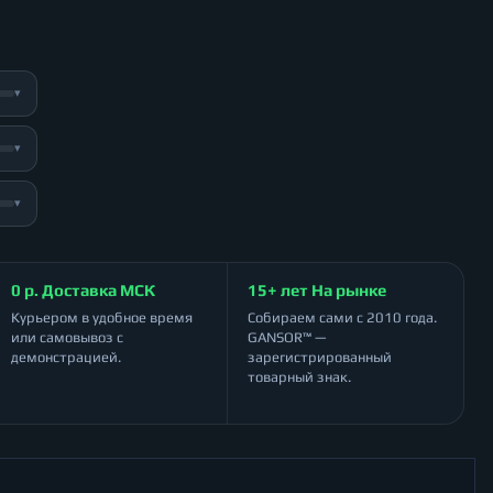
▾
▾
▾
0 р. Доставка МСК
15+ лет На рынке
Курьером в удобное время
Собираем сами с 2010 года.
или самовывоз с
GANSOR™ —
демонстрацией.
зарегистрированный
товарный знак.