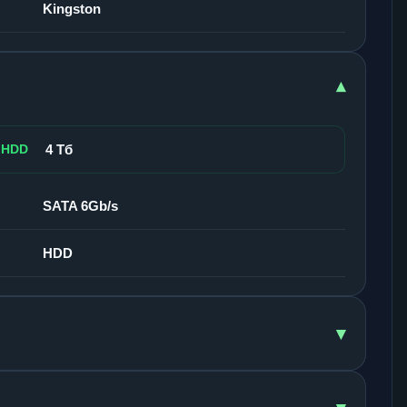
Kingston
▾
 HDD
4 Тб
SATA 6Gb/s
HDD
▾