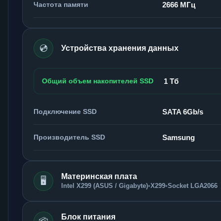
Частота памяти
2666 МГц
💿
Устройства хранения данных
Общий объем накопителей SSD
1 Тб
Подключение SSD
SATA 6Gb/s
Производитель SSD
Samsung
Материнская плата
🖥️
Intel X299 (ASUS / Gigabyte)
•
X299
•
Socket LGA2066
Блок питания