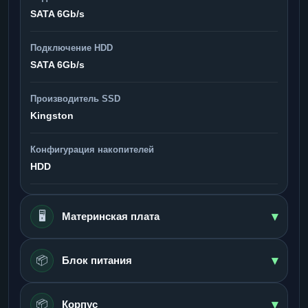
SATA 6Gb/s
Подключение HDD
SATA 6Gb/s
Производитель SSD
Kingston
Конфигурация накопителей
HDD
▾
🖥️
Материнская плата
▾
📦
Блок питания
▾
📦
Корпус