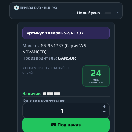
💿
ПРИВОД DVD / BLU-RAY
--- Не выбрано ---
▾
Артикул товара
GS-961737
Модель:
GS-961737 (Серия WS-
ADVANCED)
Производитель:
GANSOR
↕ Цена меняется при выборе
24
опций
МЕС.
ГАРАНТИИ
Наличие:
Купить в количестве:
Под заказ