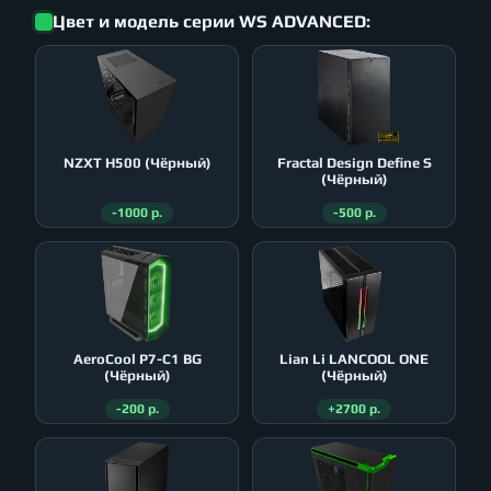
Цвет и модель серии WS ADVANCED:
NZXT H500 (Чёрный)
Fractal Design Define S
(Чёрный)
-1000 р.
-500 р.
AeroСool P7-C1 BG
Lian Li LANCOOL ONE
(Чёрный)
(Чёрный)
-200 р.
+2700 р.