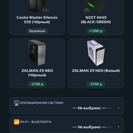
Cooler Master Silencio
NZXT H440
550 (Чёрный)
(BLACK/GREEN)
Базовый
+1300 р.
ZALMAN Z9 NEO
ZALMAN Z9 NEO (Белый)
(Чёрный)
-2700 р.
-2700 р.
🖥️
ОПЕРАЦИОННАЯ СИСТЕМА
--- Не выбрано ---
▾
📶
WI-FI / BLUETOOTH
--- Не выбрано ---
▾