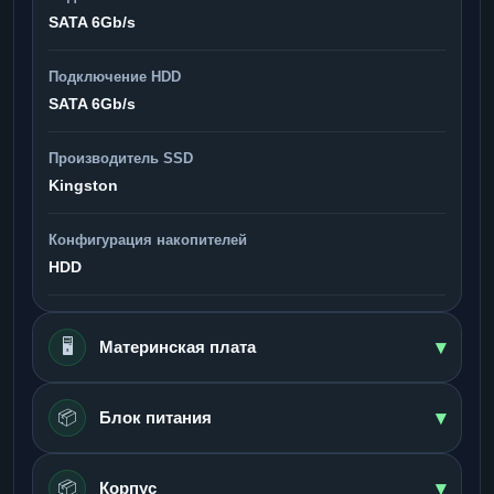
SATA 6Gb/s
Подключение HDD
SATA 6Gb/s
Производитель SSD
Kingston
Конфигурация накопителей
HDD
▾
🖥️
Материнская плата
▾
📦
Блок питания
▾
📦
Корпус