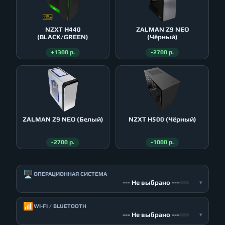
NZXT H440
ZALMAN Z9 NEO
(BLACK/GREEN)
(Чёрный)
+1300 р.
-2700 р.
ZALMAN Z9 NEO (Белый)
NZXT H500 (Чёрный)
-2700 р.
-1000 р.
🖥️
ОПЕРАЦИОННАЯ СИСТЕМА
--- Не выбрано ---
▾
📶
WI-FI / BLUETOOTH
--- Не выбрано ---
▾