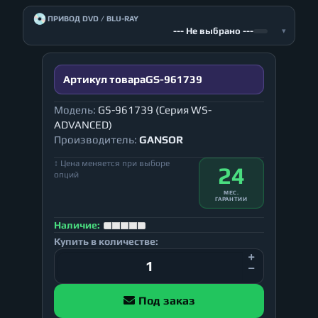
💿
ПРИВОД DVD / BLU-RAY
--- Не выбрано ---
▾
Артикул товара
GS-961739
Модель:
GS-961739 (Серия WS-
ADVANCED)
Производитель:
GANSOR
↕ Цена меняется при выборе
24
опций
МЕС.
ГАРАНТИИ
Наличие:
Купить в количестве:
Под заказ