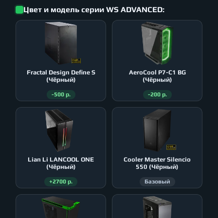
Цвет и модель серии WS ADVANCED:
Fractal Design Define S
AeroСool P7-C1 BG
(Чёрный)
(Чёрный)
-500 р.
-200 р.
Lian Li LANCOOL ONE
Cooler Master Silencio
(Чёрный)
550 (Чёрный)
+2700 р.
Базовый