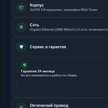
Корпус
📦
2xUSB 3.0
•
наушники, микрофон
•
Midi-Tower
Сеть
🌐
Gigabit Ethernet (1000 Мбит/с) x1
•
есть возможность
🛡️
Сервис и гарантия
🛡️
Гарантия 24 месяца
На все компоненты и работу по сборке.
Оптический привод
⚙️