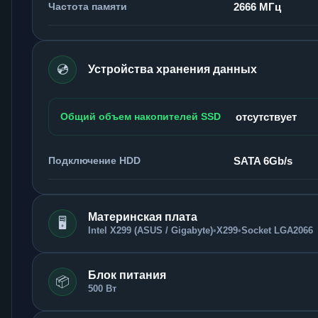
Частота памяти
2666 МГц
💿
Устройства хранения данных
Общий объем накопителей SSD
отсутствует
Подключение HDD
SATA 6Gb/s
Материнская плата
🖥️
Intel X299 (ASUS / Gigabyte)
•
X299
•
Socket LGA2066
Блок питания
📦
500 Вт