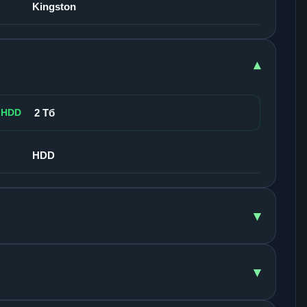
Kingston
▾
 HDD
2 Тб
HDD
▾
▾