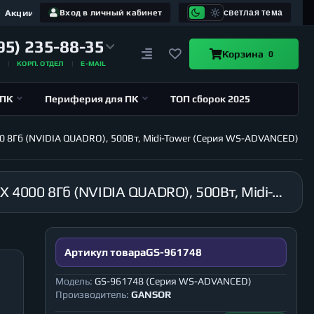
Акции
Вход в личный кабинет
светлая тема
95) 235-88-35
Корзина
0
А
КОРП. ОТДЕЛ
E-MAIL
 ПК
Периферия для ПК
ТОП сборок 2025
000 8Гб (NVIDIA QUADRO), 500Вт, Midi-Tower (Серия WS-ADVANCED)
Рабочая станция GANSOR-961748 Intel i9-10920X 3.5 ГГц, X299, 16Гб 2666 МГц, HDD 2Тб, RTX 4000 8Гб (NVIDIA QUADRO), 500Вт, Midi-Tower (Серия WS-ADVANCED)
Артикул товара
GS-961748
Модель:
GS-961748 (Серия WS-ADVANCED)
Производитель:
GANSOR