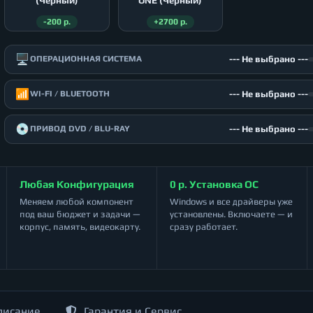
(Чёрный)
ONE (Чёрный)
-200 р.
+2700 р.
🖥️
--- Не выбрано ---
ОПЕРАЦИОННАЯ СИСТЕМА
📶
--- Не выбрано ---
WI-FI / BLUETOOTH
💿
--- Не выбрано ---
ПРИВОД DVD / BLU-RAY
Любая Конфигурация
0 р. Установка ОС
Меняем любой компонент
Windows и все драйверы уже
под ваш бюджет и задачи —
установлены. Включаете — и
корпус, память, видеокарту.
сразу работает.
писание
Гарантия и Сервис