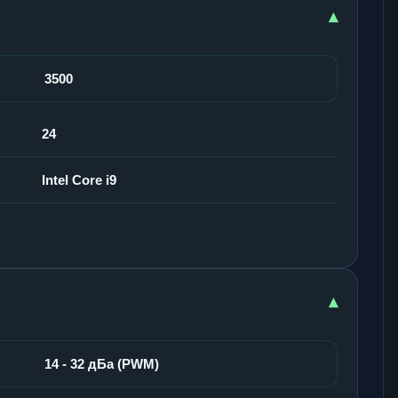
▾
3500
24
Intel Core i9
▾
14 - 32 дБа (PWM)