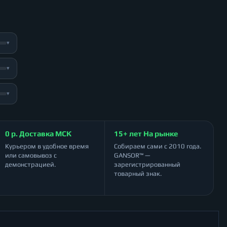
▾
▾
▾
0 р. Доставка МСК
15+ лет На рынке
Курьером в удобное время
Собираем сами с 2010 года.
или самовывоз с
GANSOR™ —
демонстрацией.
зарегистрированный
товарный знак.