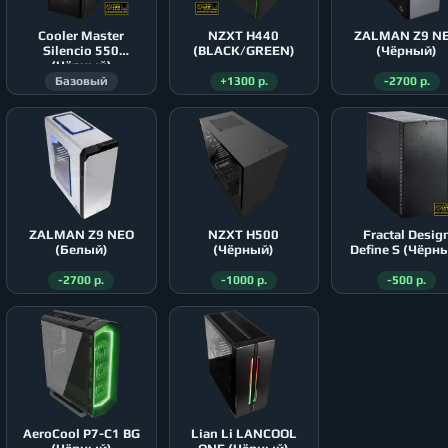
Cooler Master
NZXT H440
ZALMAN Z9 N
Silencio 550
(BLACK/GREEN)
(Чёрный)
(Чёрный)
Базовый
+1300 р.
-2700 р.
ZALMAN Z9 NEO
NZXT H500
Fractal Desig
(Белый)
(Чёрный)
Define S (Чёрн
-2700 р.
-1000 р.
-500 р.
AeroСool P7-C1 BG
Lian Li LANCOOL