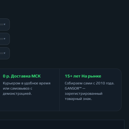
▾
▾
▾
0 р. Доставка МСК
15+ лет На рынке
Курьером в удобное время
Собираем сами с 2010 года.
или самовывоз с
GANSOR™ —
демонстрацией.
зарегистрированный
товарный знак.