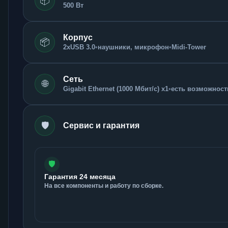
📦
500 Вт
Корпус
📦
2xUSB 3.0
•
наушники, микрофон
•
Midi-Tower
Сеть
🌐
Gigabit Ethernet (1000 Мбит/с) x1
•
есть возможность
🛡️
Сервис и гарантия
🛡️
Гарантия 24 месяца
На все компоненты и работу по сборке.