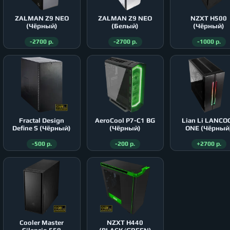
ZALMAN Z9 NEO
ZALMAN Z9 NEO
NZXT H500
(Чёрный)
(Белый)
(Чёрный)
-2700 р.
-2700 р.
-1000 р.
Fractal Design
AeroСool P7-C1 BG
Lian Li LANCO
Define S (Чёрный)
(Чёрный)
ONE (Чёрный
-500 р.
-200 р.
+2700 р.
Cooler Master
NZXT H440