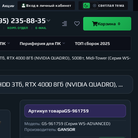
Акции
Вход в личный кабинет
светлая тема
95) 235-88-35
Корзина
0
А
КОРП. ОТДЕЛ
E-MAIL
 ПК
Периферия для ПК
ТОП сборок 2025
Тб, RTX 4000 8Гб (NVIDIA QUADRO), 500Вт, Midi-Tower (Серия WS-
Рабочая станция GANSOR-961759 Intel i9-10920X 3.5 ГГц, X299, 16Гб 2666 МГц, SSD 240Гб, HDD 3Тб, RTX 4000 8Гб (NVIDIA QUADRO), 500Вт, Midi-Tower (Серия WS-ADVANCED)
Артикул товара
GS-961759
Модель:
GS-961759 (Серия WS-ADVANCED)
Производитель:
GANSOR