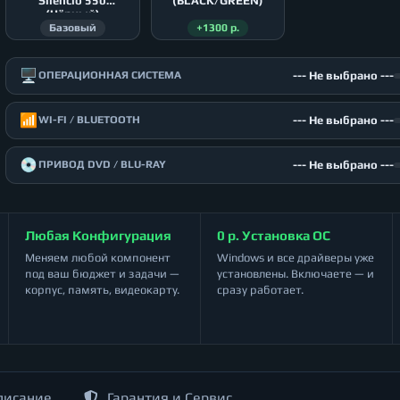
Silencio 550
(BLACK/GREEN)
(Чёрный)
Базовый
+1300 р.
🖥️
--- Не выбрано ---
ОПЕРАЦИОННАЯ СИСТЕМА
📶
--- Не выбрано ---
WI-FI / BLUETOOTH
💿
--- Не выбрано ---
ПРИВОД DVD / BLU-RAY
Любая Конфигурация
0 р. Установка ОС
Меняем любой компонент
Windows и все драйверы уже
под ваш бюджет и задачи —
установлены. Включаете — и
корпус, память, видеокарту.
сразу работает.
писание
Гарантия и Сервис