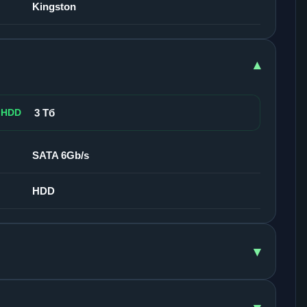
Kingston
▾
 HDD
3 Тб
SATA 6Gb/s
HDD
▾