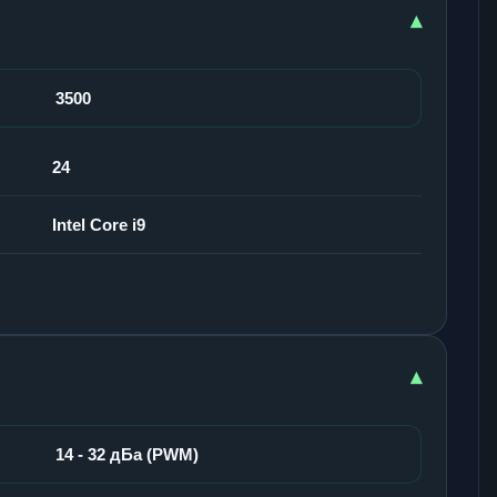
▾
3500
24
Intel Core i9
▾
14 - 32 дБа (PWM)