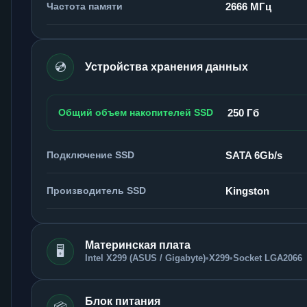
Частота памяти
2666 МГц
💿
Устройства хранения данных
Общий объем накопителей SSD
250 Гб
Подключение SSD
SATA 6Gb/s
Производитель SSD
Kingston
Материнская плата
🖥️
Intel X299 (ASUS / Gigabyte)
•
X299
•
Socket LGA2066
Блок питания