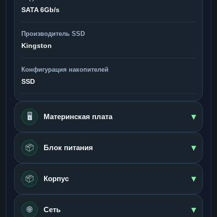
SATA 6Gb/s
Производитель SSD
Kingston
Конфигурация накопителей
SSD
▾
🖥️
Материнская плата
▾
📦
Блок питания
▾
📦
Корпус
▾
🌐
Сеть