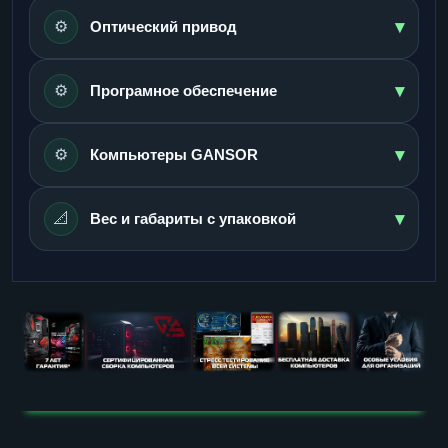
▾
⚙️
Оптический привод
▾
⚙️
Програмное обеспечение
▾
⚙️
Компьютеры GANSOR
▾
📐
Вес и габариты с упаковкой