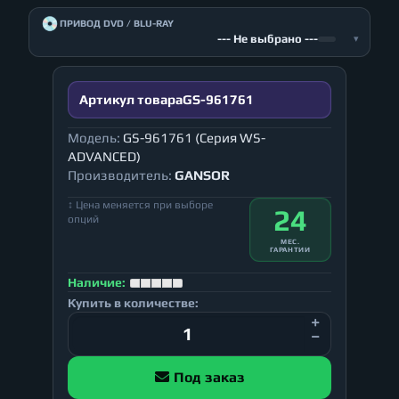
💿
ПРИВОД DVD / BLU-RAY
--- Не выбрано ---
▾
Артикул товара
GS-961761
Модель:
GS-961761 (Серия WS-
ADVANCED)
Производитель:
GANSOR
↕ Цена меняется при выборе
24
опций
МЕС.
ГАРАНТИИ
Наличие:
Купить в количестве:
Под заказ