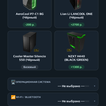
AeroСool P7-C1 BG
Lian Li LANCOOL ONE
(Чёрный)
(Чёрный)
-200 р.
+2700 р.
Cooler Master Silencio
NZXT H440
550 (Чёрный)
(BLACK/GREEN)
Базовый
+1300 р.
🖥️
ОПЕРАЦИОННАЯ СИСТЕМА
--- Не выбрано ---
▾
📶
WI-FI / BLUETOOTH
--- Не выбрано ---
▾