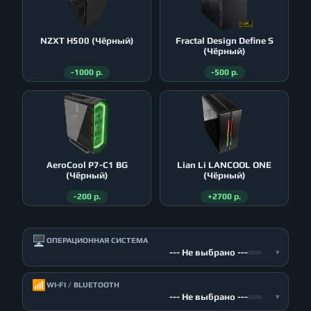
NZXT H500 (Чёрный)
Fractal Design Define S
(Чёрный)
-1000 р.
-500 р.
AeroСool P7-C1 BG
Lian Li LANCOOL ONE
(Чёрный)
(Чёрный)
-200 р.
+2700 р.
🖥️
ОПЕРАЦИОННАЯ СИСТЕМА
--- Не выбрано ---
▾
📶
WI-FI / BLUETOOTH
--- Не выбрано ---
▾