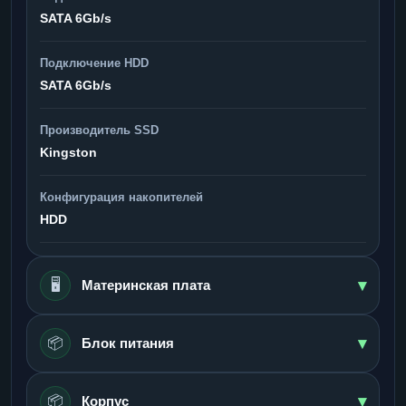
SATA 6Gb/s
Подключение HDD
SATA 6Gb/s
Производитель SSD
Kingston
Конфигурация накопителей
HDD
▾
🖥️
Материнская плата
▾
📦
Блок питания
▾
📦
Корпус