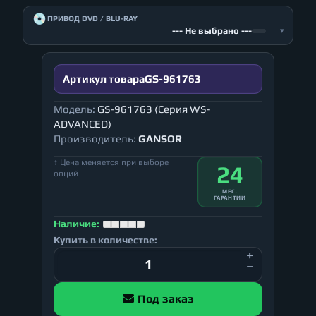
💿
ПРИВОД DVD / BLU-RAY
--- Не выбрано ---
▾
Артикул товара
GS-961763
Модель:
GS-961763 (Серия WS-
ADVANCED)
Производитель:
GANSOR
↕ Цена меняется при выборе
24
опций
МЕС.
ГАРАНТИИ
Наличие:
Купить в количестве:
Под заказ