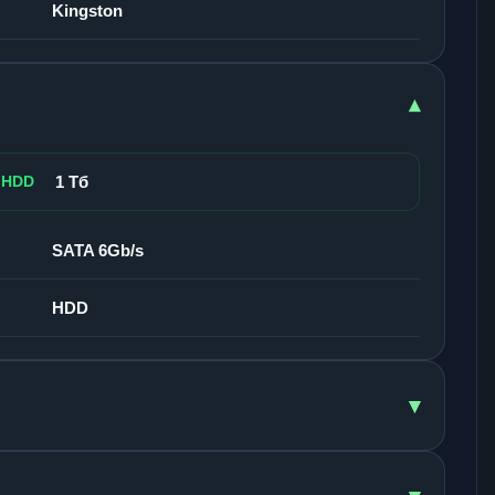
Kingston
▾
 HDD
1 Тб
SATA 6Gb/s
HDD
▾