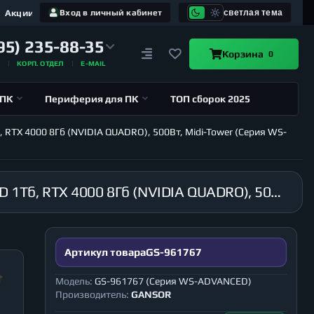
Акции
Вход в личный кабинет
светлая тема
95) 235-88-35
Корзина
0
А
КОРП. ОТДЕЛ
E-MAIL
 ПК
Периферия для ПК
ТОП сборок 2025
, RTX 4000 8Гб (NVIDIA QUADRO), 500Вт, Midi-Tower (Серия WS-
Рабочая станция GANSOR-961767 Intel i9-10920X 3.5 ГГц, X299, 16Гб 2666 МГц, SSD 1Тб, HDD 1Тб, RTX 4000 8Гб (NVIDIA QUADRO), 500Вт, Midi-Tower (Серия WS-ADVANCED)
Артикул товара
GS-961767
Модель:
GS-961767 (Серия WS-ADVANCED)
Производитель:
GANSOR