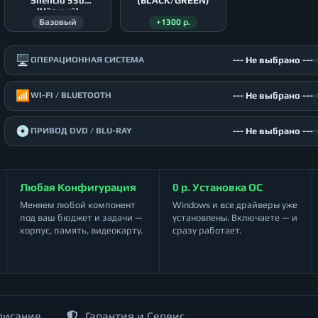
Silencio 550
(BLACK/GREEN)
(Чёрный)
Базовый
+1300 р.
🖥️
--- Не выбрано ---
ОПЕРАЦИОННАЯ СИСТЕМА
📶
--- Не выбрано ---
WI-FI / BLUETOOTH
💿
--- Не выбрано ---
ПРИВОД DVD / BLU-RAY
Любая Конфигурация
0 р. Установка ОС
Меняем любой компонент
Windows и все драйверы уже
под ваш бюджет и задачи —
установлены. Включаете — и
корпус, память, видеокарту.
сразу работает.
писание
Гарантия и Сервис