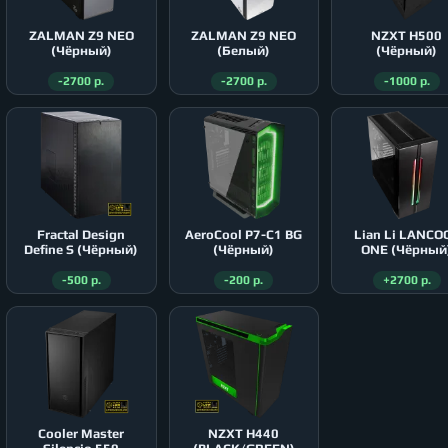
ZALMAN Z9 NEO
ZALMAN Z9 NEO
NZXT H500
(Чёрный)
(Белый)
(Чёрный)
-2700 р.
-2700 р.
-1000 р.
Fractal Design
AeroСool P7-C1 BG
Lian Li LANCO
Define S (Чёрный)
(Чёрный)
ONE (Чёрный
-500 р.
-200 р.
+2700 р.
Cooler Master
NZXT H440