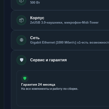
📦
500 Вт
Корпус
📦
2xUSB 3.0
•
наушники, микрофон
•
Midi-Tower
Сеть
🌐
Gigabit Ethernet (1000 Мбит/с) x1
•
есть возможность
🛡️
Сервис и гарантия
🛡️
Гарантия 24 месяца
На все компоненты и работу по сборке.