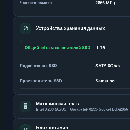
Частота памяти
2666 МГц
💿
Устройства хранения данных
Общий объем накопителей SSD
1 Тб
Подключение SSD
SATA 6Gb/s
Производитель SSD
Samsung
Материнская плата
🖥️
Intel X299 (ASUS / Gigabyte)
•
X299
•
Socket LGA2066
Блок питания