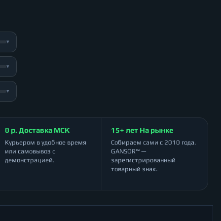
▾
▾
▾
0 р. Доставка МСК
15+ лет На рынке
Курьером в удобное время
Собираем сами с 2010 года.
или самовывоз с
GANSOR™ —
демонстрацией.
зарегистрированный
товарный знак.