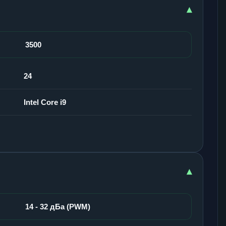
▾
3500
24
Intel Core i9
▾
14 - 32 дБа (PWM)