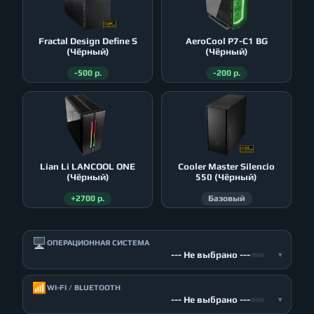
Fractal Design Define S
AeroСool P7-C1 BG
(Чёрный)
(Чёрный)
-500 р.
-200 р.
Lian Li LANCOOL ONE
Cooler Master Silencio
(Чёрный)
550 (Чёрный)
+2700 р.
Базовый
🖥️
ОПЕРАЦИОННАЯ СИСТЕМА
--- Не выбрано ---
▾
📶
WI-FI / BLUETOOTH
--- Не выбрано ---
▾