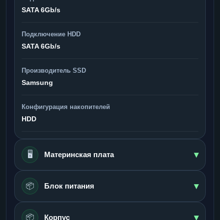
SATA 6Gb/s
Подключение HDD
SATA 6Gb/s
Производитель SSD
Samsung
Конфигурация накопителей
HDD
▾
🖥️
Материнская плата
▾
📦
Блок питания
▾
📦
Корпус