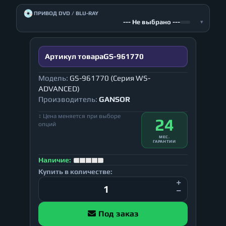
💿
ПРИВОД DVD / BLU-RAY
--- Не выбрано ---
▾
Артикул товара
GS-961770
Модель:
GS-961770 (Серия WS-
ADVANCED)
Производитель:
GANSOR
↕ Цена меняется при выборе
24
опций
МЕС.
ГАРАНТИИ
Наличие:
Купить в количестве:
Под заказ