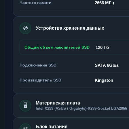
Частота памяти
2666 МГц
💿
Устройства хранения данных
Общий объем накопителей SSD
120 Гб
Подключение SSD
SATA 6Gb/s
Производитель SSD
Kingston
Материнская плата
🖥️
Intel X299 (ASUS / Gigabyte)
•
X299
•
Socket LGA2066
Блок питания