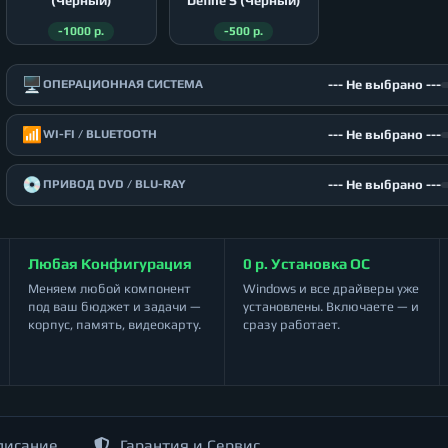
(Чёрный)
Define S (Чёрный)
-1000 р.
-500 р.
🖥️
--- Не выбрано ---
ОПЕРАЦИОННАЯ СИСТЕМА
📶
--- Не выбрано ---
WI-FI / BLUETOOTH
💿
--- Не выбрано ---
ПРИВОД DVD / BLU-RAY
Любая Конфигурация
0 р. Установка ОС
Меняем любой компонент
Windows и все драйверы уже
под ваш бюджет и задачи —
установлены. Включаете — и
корпус, память, видеокарту.
сразу работает.
писание
Гарантия и Сервис