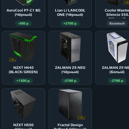
AeroСool P7-C1 BG
Lian Li LANCOOL
Cooler Maste
(Чёрный)
ONE (Чёрный)
Silencio 550
(Чёрный)
-200 р.
+2700 р.
Базовый
NZXT H440
ZALMAN Z9 NEO
ZALMAN Z9 N
(BLACK/GREEN)
(Чёрный)
(Белый)
+1300 р.
-2700 р.
-2700 р.
NZXT H500
Fractal Design