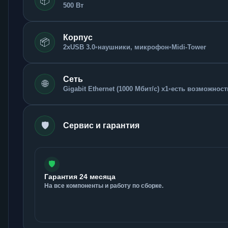
📦
500 Вт
Корпус
📦
2xUSB 3.0
•
наушники, микрофон
•
Midi-Tower
Сеть
🌐
Gigabit Ethernet (1000 Мбит/с) x1
•
есть возможность
🛡️
Сервис и гарантия
🛡️
Гарантия 24 месяца
На все компоненты и работу по сборке.