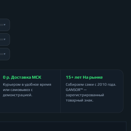
▾
▾
▾
0 р. Доставка МСК
15+ лет На рынке
Курьером в удобное время
Собираем сами с 2010 года.
или самовывоз с
GANSOR™ —
демонстрацией.
зарегистрированный
товарный знак.