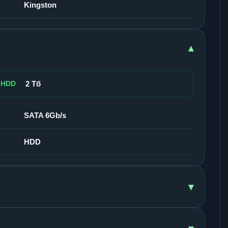
Kingston
▾
 HDD
2 Тб
SATA 6Gb/s
HDD
▾