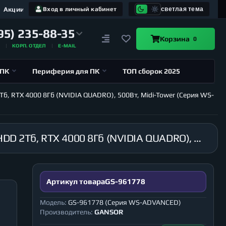
Акции
Вход в личный кабинет
светлая тема
95) 235-88-35
Корзина
0
А
КОРП. ОТДЕЛ
E-MAIL
 ПК
Периферия для ПК
ТОП сборок 2025
Тб, RTX 4000 8Гб (NVIDIA QUADRO), 500Вт, Midi-Tower (Серия WS-
Рабочая станция GANSOR-961778 Intel i9-10920X 3.5 ГГц, X299, 32Гб 2666 МГц, SSD 120Гб, HDD 2Тб, RTX 4000 8Гб (NVIDIA QUADRO), 500Вт, Midi-Tower (Серия WS-ADVANCED)
Артикул товара
GS-961778
Модель:
GS-961778 (Серия WS-ADVANCED)
Производитель:
GANSOR