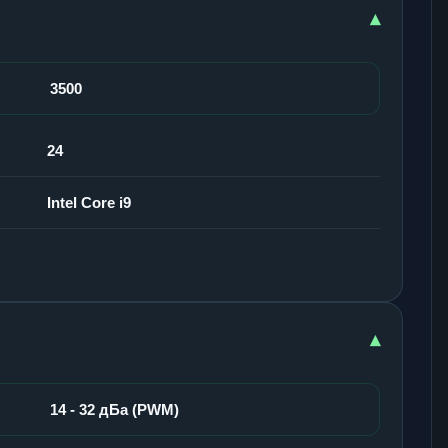
▾
3500
24
Intel Core i9
▾
14 - 32 дБа (PWM)