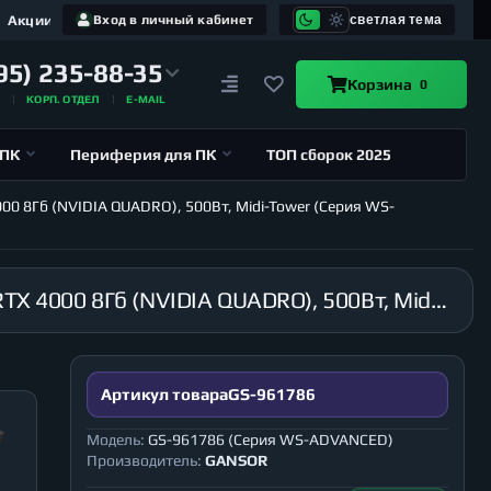
Акции
Вход в личный кабинет
светлая тема
95) 235-88-35
Корзина
0
А
КОРП. ОТДЕЛ
E-MAIL
 ПК
Периферия для ПК
ТОП сборок 2025
000 8Гб (NVIDIA QUADRO), 500Вт, Midi-Tower (Серия WS-
Рабочая станция GANSOR-961786 Intel i9-10920X 3.5 ГГц, X299, 32Гб 2666 МГц, SSD 480Гб, RTX 4000 8Гб (NVIDIA QUADRO), 500Вт, Midi-Tower (Серия WS-ADVANCED)
Артикул товара
GS-961786
Модель:
GS-961786 (Серия WS-ADVANCED)
Производитель:
GANSOR