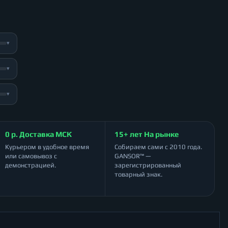
▾
▾
▾
0 р. Доставка МСК
15+ лет На рынке
Курьером в удобное время
Собираем сами с 2010 года.
или самовывоз с
GANSOR™ —
демонстрацией.
зарегистрированный
товарный знак.