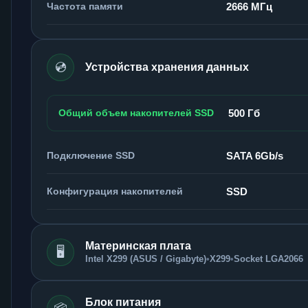
Частота памяти
2666 МГц
💿
Устройства хранения данных
Общий объем накопителей SSD
500 Гб
Подключение SSD
SATA 6Gb/s
Конфигурация накопителей
SSD
Материнская плата
🖥️
Intel X299 (ASUS / Gigabyte)
•
X299
•
Socket LGA2066
Блок питания