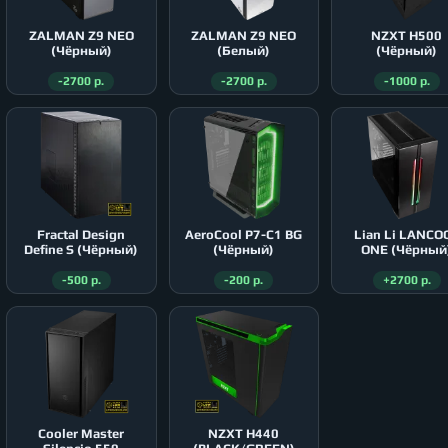
ZALMAN Z9 NEO
ZALMAN Z9 NEO
NZXT H500
(Чёрный)
(Белый)
(Чёрный)
-2700 р.
-2700 р.
-1000 р.
Fractal Design
AeroСool P7-C1 BG
Lian Li LANCO
Define S (Чёрный)
(Чёрный)
ONE (Чёрный
-500 р.
-200 р.
+2700 р.
Cooler Master
NZXT H440