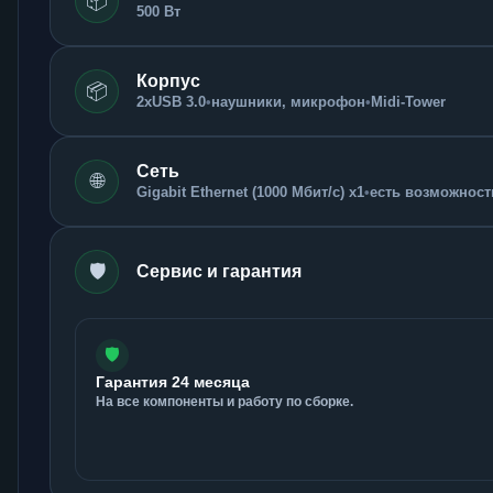
📦
500 Вт
Корпус
📦
2xUSB 3.0
•
наушники, микрофон
•
Midi-Tower
Сеть
🌐
Gigabit Ethernet (1000 Мбит/с) x1
•
есть возможность
🛡️
Сервис и гарантия
🛡️
Гарантия 24 месяца
На все компоненты и работу по сборке.