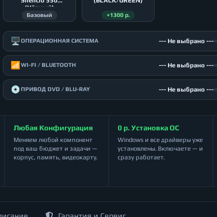
Silencio 550
(BLACK/GREEN)
(Чёрный)
Базовый
+1300 р.
🖥️
--- Не выбрано ---
ОПЕРАЦИОННАЯ СИСТЕМА
📶
--- Не выбрано ---
WI-FI / BLUETOOTH
💿
--- Не выбрано ---
ПРИВОД DVD / BLU-RAY
Любая Конфигурация
0 р. Установка ОС
Меняем любой компонент
Windows и все драйверы уже
под ваш бюджет и задачи —
установлены. Включаете — и
корпус, память, видеокарту.
сразу работает.
писание
Гарантия и Сервис