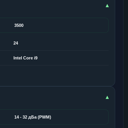
▾
3500
24
Intel Core i9
▾
14 - 32 дБа (PWM)