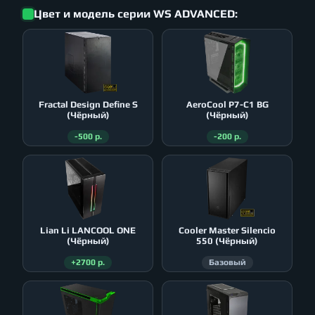
Цвет и модель серии WS ADVANCED:
Fractal Design Define S
AeroСool P7-C1 BG
(Чёрный)
(Чёрный)
-500 р.
-200 р.
Lian Li LANCOOL ONE
Cooler Master Silencio
(Чёрный)
550 (Чёрный)
+2700 р.
Базовый