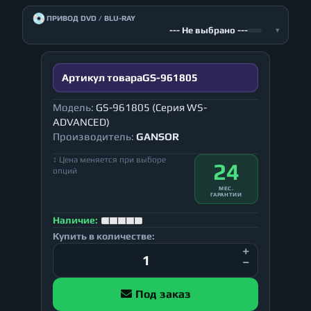
💿
ПРИВОД DVD / BLU-RAY
--- Не выбрано ---
▾
Артикул товара
GS-961805
Модель:
GS-961805 (Серия WS-
ADVANCED)
Производитель:
GANSOR
↕ Цена меняется при выборе
24
опций
МЕС.
ГАРАНТИИ
Наличие:
Купить в количестве:
Под заказ