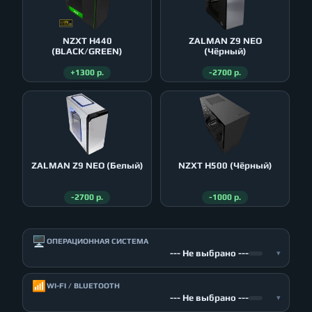
NZXT H440
ZALMAN Z9 NEO
(BLACK/GREEN)
(Чёрный)
+1300 р.
-2700 р.
ZALMAN Z9 NEO (Белый)
NZXT H500 (Чёрный)
-2700 р.
-1000 р.
🖥️
ОПЕРАЦИОННАЯ СИСТЕМА
--- Не выбрано ---
▾
📶
WI-FI / BLUETOOTH
--- Не выбрано ---
▾