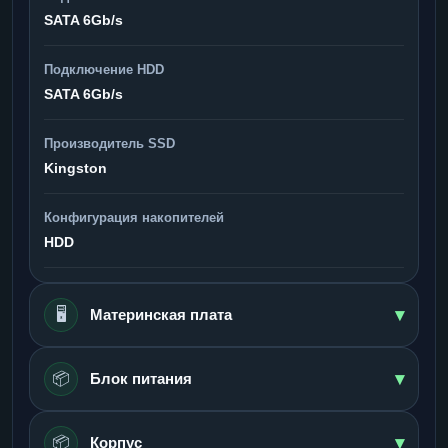
SATA 6Gb/s
Подключение HDD
SATA 6Gb/s
Производитель SSD
Kingston
Конфигурация накопителей
HDD
▾
🖥️
Материнская плата
▾
📦
Блок питания
▾
📦
Корпус