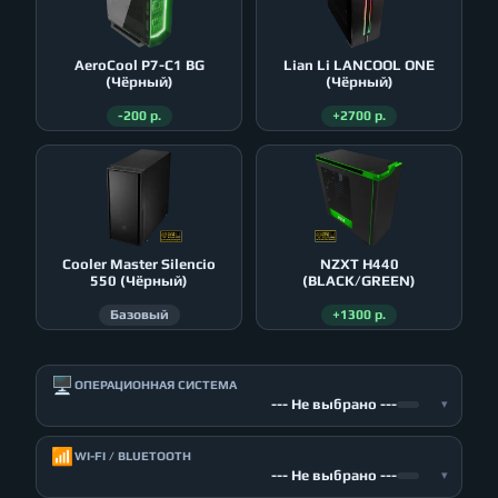
AeroСool P7-C1 BG
Lian Li LANCOOL ONE
(Чёрный)
(Чёрный)
-200 р.
+2700 р.
Cooler Master Silencio
NZXT H440
550 (Чёрный)
(BLACK/GREEN)
Базовый
+1300 р.
🖥️
ОПЕРАЦИОННАЯ СИСТЕМА
--- Не выбрано ---
▾
📶
WI-FI / BLUETOOTH
--- Не выбрано ---
▾