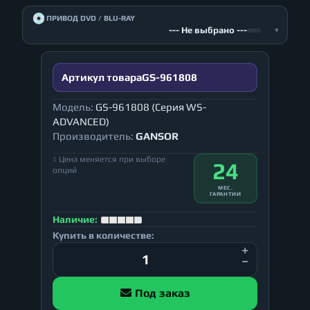
💿
ПРИВОД DVD / BLU-RAY
--- Не выбрано ---
▾
Артикул товара
GS-961808
Модель:
GS-961808 (Серия WS-
ADVANCED)
Производитель:
GANSOR
↕ Цена меняется при выборе
24
опций
МЕС.
ГАРАНТИИ
Наличие:
Купить в количестве:
Под заказ