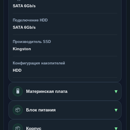
SATA 6Gb/s
Подключение HDD
SATA 6Gb/s
Производитель SSD
Kingston
Конфигурация накопителей
HDD
▾
🖥️
Материнская плата
▾
📦
Блок питания
▾
📦
Корпус