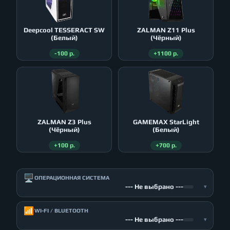
Deepcool TESSERACT SW
ZALMAN Z11 Plus
(Белый)
(Чёрный)
-100 р.
+1100 р.
ZALMAN Z3 Plus
GAMEMAX StarLight
(Чёрный)
(Белый)
+100 р.
+700 р.
🖥️
ОПЕРАЦИОННАЯ СИСТЕМА
--- Не выбрано ---
▾
📶
WI-FI / BLUETOOTH
--- Не выбрано ---
▾