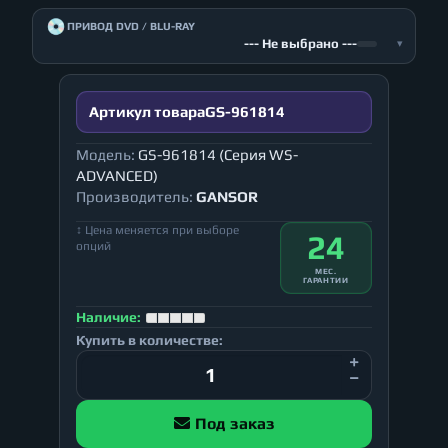
💿
ПРИВОД DVD / BLU-RAY
--- Не выбрано ---
▾
Артикул товара
GS-961814
Модель:
GS-961814 (Серия WS-
ADVANCED)
Производитель:
GANSOR
↕ Цена меняется при выборе
24
опций
МЕС.
ГАРАНТИИ
Наличие:
Купить в количестве:
Под заказ