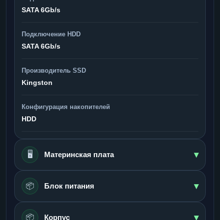
SATA 6Gb/s
Подключение HDD
SATA 6Gb/s
Производитель SSD
Kingston
Конфигурация накопителей
HDD
▾
🖥️
Материнская плата
▾
📦
Блок питания
▾
📦
Корпус