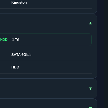
Kingston
▾
 HDD
1 Тб
SATA 6Gb/s
HDD
▾