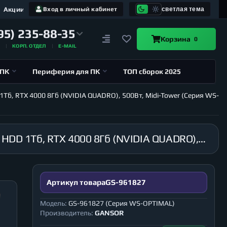
Акции
Вход в личный кабинет
светлая тема
95) 235-88-35
Корзина
0
А
КОРП. ОТДЕЛ
E-MAIL
 ПК
Периферия для ПК
ТОП сборок 2025
1Тб, RTX 4000 8Гб (NVIDIA QUADRO), 500Вт, Midi-Tower (Серия WS-
Рабочая станция GANSOR-961827 Intel i9-10920X 3.5 ГГц, X299, 128Гб 2666 МГц, SSD 120Гб, HDD 1Тб, RTX 4000 8Гб (NVIDIA QUADRO), 500Вт, Midi-Tower (Серия WS-OPTIMAL)
Артикул товара
GS-961827
Модель:
GS-961827 (Серия WS-OPTIMAL)
Производитель:
GANSOR