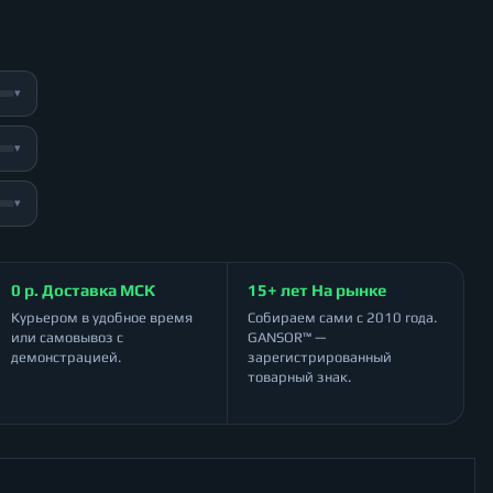
▾
▾
▾
0 р. Доставка МСК
15+ лет На рынке
Курьером в удобное время
Собираем сами с 2010 года.
или самовывоз с
GANSOR™ —
демонстрацией.
зарегистрированный
товарный знак.