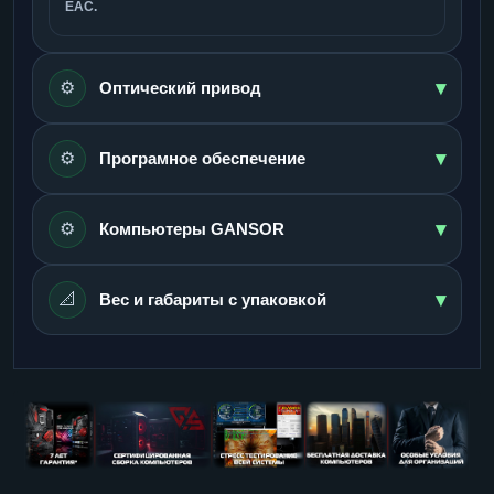
ЕАС.
▾
⚙️
Оптический привод
▾
⚙️
Програмное обеспечение
▾
⚙️
Компьютеры GANSOR
▾
📐
Вес и габариты с упаковкой