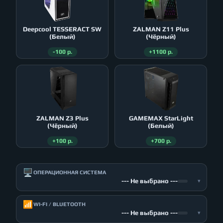
Deepcool TESSERACT SW
ZALMAN Z11 Plus
(Белый)
(Чёрный)
-100 р.
+1100 р.
ZALMAN Z3 Plus
GAMEMAX StarLight
(Чёрный)
(Белый)
+100 р.
+700 р.
🖥️
ОПЕРАЦИОННАЯ СИСТЕМА
--- Не выбрано ---
▾
📶
WI-FI / BLUETOOTH
--- Не выбрано ---
▾