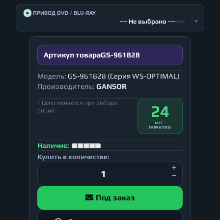
💿
ПРИВОД DVD / BLU-RAY
--- Не выбрано ---
▾
Артикул товара
GS-961828
Модель:
GS-961828 (Серия WS-OPTIMAL)
Производитель:
GANSOR
↕ Цена меняется при выборе
24
опций
МЕС.
ГАРАНТИИ
Наличие:
Купить в количестве:
Под заказ