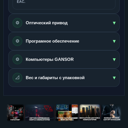
ЕАС.
▾
⚙️
Оптический привод
▾
⚙️
Програмное обеспечение
▾
⚙️
Компьютеры GANSOR
▾
📐
Вес и габариты с упаковкой