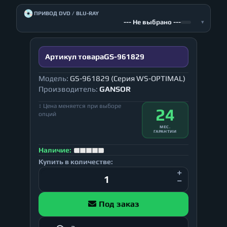
💿
ПРИВОД DVD / BLU-RAY
--- Не выбрано ---
▾
Артикул товара
GS-961829
Модель:
GS-961829 (Серия WS-OPTIMAL)
Производитель:
GANSOR
↕ Цена меняется при выборе
24
опций
МЕС.
ГАРАНТИИ
Наличие:
Купить в количестве:
Под заказ