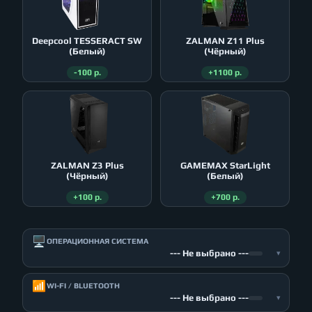
Deepcool TESSERACT SW
ZALMAN Z11 Plus
(Белый)
(Чёрный)
-100 р.
+1100 р.
ZALMAN Z3 Plus
GAMEMAX StarLight
(Чёрный)
(Белый)
+100 р.
+700 р.
🖥️
ОПЕРАЦИОННАЯ СИСТЕМА
--- Не выбрано ---
▾
📶
WI-FI / BLUETOOTH
--- Не выбрано ---
▾