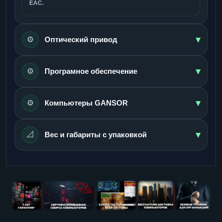
ЕАС.
▾
⚙️
Оптический привод
▾
⚙️
Програмное обеспечение
▾
⚙️
Компьютеры GANSOR
▾
📐
Вес и габариты с упаковкой