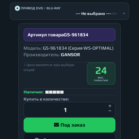
💿
ПРИВОД DVD / BLU-RAY
--- Не выбрано ---
▾
Артикул товара
GS-961834
Модель:
GS-961834 (Серия WS-OPTIMAL)
Производитель:
GANSOR
↕ Цена меняется при выборе
24
опций
МЕС.
ГАРАНТИИ
Наличие:
Купить в количестве:
Под заказ