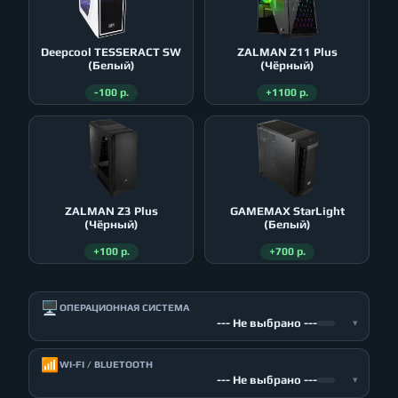
Deepcool TESSERACT SW
ZALMAN Z11 Plus
(Белый)
(Чёрный)
-100 р.
+1100 р.
ZALMAN Z3 Plus
GAMEMAX StarLight
(Чёрный)
(Белый)
+100 р.
+700 р.
🖥️
ОПЕРАЦИОННАЯ СИСТЕМА
--- Не выбрано ---
▾
📶
WI-FI / BLUETOOTH
--- Не выбрано ---
▾