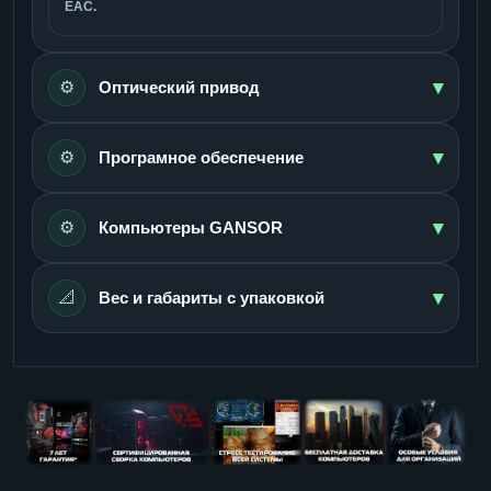
ЕАС.
▾
⚙️
Оптический привод
▾
⚙️
Програмное обеспечение
▾
⚙️
Компьютеры GANSOR
▾
📐
Вес и габариты с упаковкой