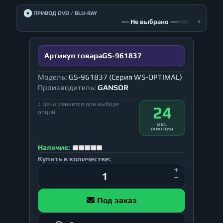
💿
ПРИВОД DVD / BLU-RAY
--- Не выбрано ---
▾
Артикул товара
GS-961837
Модель:
GS-961837 (Серия WS-OPTIMAL)
Производитель:
GANSOR
↕ Цена меняется при выборе
24
опций
МЕС.
ГАРАНТИИ
Наличие:
Купить в количестве:
Под заказ