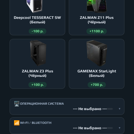
Deepcool TESSERACT SW
ZALMAN Z11 Plus
(Белый)
(Чёрный)
-100 р.
+1100 р.
ZALMAN Z3 Plus
GAMEMAX StarLight
(Чёрный)
(Белый)
+100 р.
+700 р.
🖥️
ОПЕРАЦИОННАЯ СИСТЕМА
--- Не выбрано ---
▾
📶
WI-FI / BLUETOOTH
--- Не выбрано ---
▾