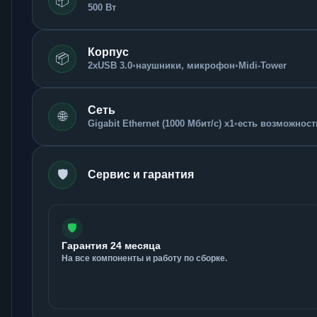
📦
500 Вт
Корпус
📦
2xUSB 3.0
•
наушники, микрофон
•
Midi-Tower
Сеть
🌐
Gigabit Ethernet (1000 Мбит/с) x1
•
есть возможность
🛡️
Сервис и гарантия
🛡️
Гарантия 24 месяца
На все компоненты и работу по сборке.