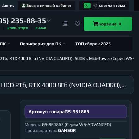
Акции
Вход в личный кабинет
светлая тема
95) 235-88-35
Корзина
0
А
КОРП. ОТДЕЛ
E-MAIL
 ПК
Периферия для ПК
ТОП сборок 2025
2Тб, RTX 4000 8Гб (NVIDIA QUADRO), 500Вт, Midi-Tower (Серия WS-
Рабочая станция GANSOR-961863 Intel i9-10920X 3.5 ГГц, X299, 128Гб 2666 МГц, SSD 480Гб, HDD 2Тб, RTX 4000 8Гб (NVIDIA QUADRO), 500Вт, Midi-Tower (Серия WS-ADVANCED)
Артикул товара
GS-961863
Модель:
GS-961863 (Серия WS-ADVANCED)
Производитель:
GANSOR