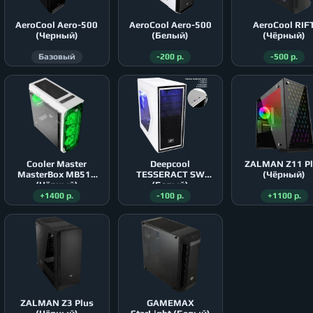
AeroСool Aero-500
AeroСool Aero-500
AeroСool RIF
(Черный)
(Белый)
(Чёрный)
Базовый
-200 р.
-500 р.
Cooler Master
Deepcool
ZALMAN Z11 P
MasterBox MB511
TESSERACT SW
(Чёрный)
(Чёрный)
(Белый)
+1400 р.
-100 р.
+1100 р.
ZALMAN Z3 Plus
GAMEMAX