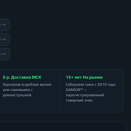
▾
▾
▾
0 р. Доставка МСК
15+ лет На рынке
Курьером в удобное время
Собираем сами с 2010 года.
или самовывоз с
GANSOR™ —
демонстрацией.
зарегистрированный
товарный знак.