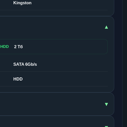
Kingston
▾
 HDD
2 Тб
SATA 6Gb/s
HDD
▾