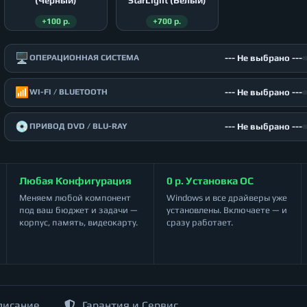
(Чёрный)
StarLight (Белый)
+100 р.
+700 р.
🖥️
--- Не выбрано ---
ОПЕРАЦИОННАЯ СИСТЕМА
📶
--- Не выбрано ---
WI-FI / BLUETOOTH
💿
--- Не выбрано ---
ПРИВОД DVD / BLU-RAY
Любая Конфигурация
0 р. Установка ОС
Меняем любой компонент
Windows и все драйверы уже
под ваш бюджет и задачи —
установлены. Включаете — и
корпус, память, видеокарту.
сразу работает.
писание
Гарантия и Сервис