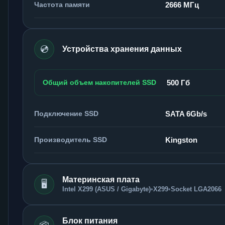
Частота памяти
2666 МГц
💿
Устройства хранения данных
Общий объем накопителей SSD
500 Гб
Подключение SSD
SATA 6Gb/s
Производитель SSD
Kingston
Материнская плата
🖥️
Intel X299 (ASUS / Gigabyte)
•
X299
•
Socket LGA2066
Блок питания