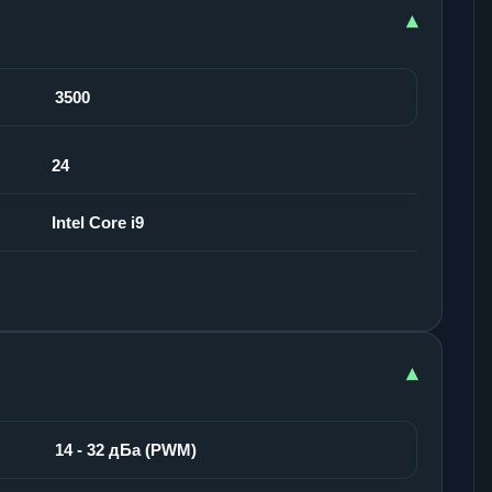
▾
3500
24
Intel Core i9
▾
14 - 32 дБа (PWM)