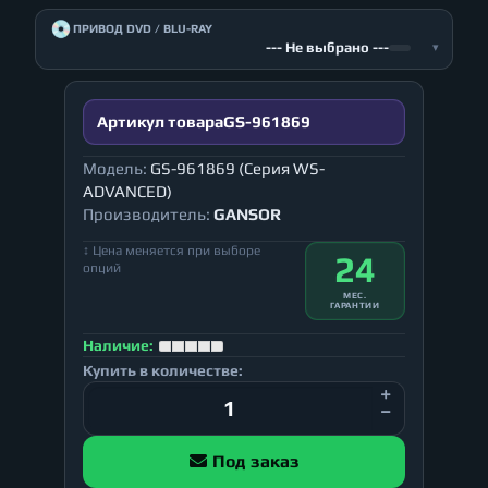
💿
ПРИВОД DVD / BLU-RAY
--- Не выбрано ---
▾
Артикул товара
GS-961869
Модель:
GS-961869 (Серия WS-
ADVANCED)
Производитель:
GANSOR
↕ Цена меняется при выборе
24
опций
МЕС.
ГАРАНТИИ
Наличие:
Купить в количестве:
Под заказ