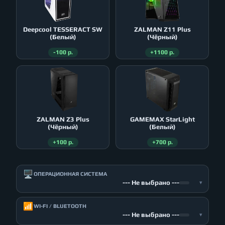
Deepcool TESSERACT SW
ZALMAN Z11 Plus
(Белый)
(Чёрный)
-100 р.
+1100 р.
ZALMAN Z3 Plus
GAMEMAX StarLight
(Чёрный)
(Белый)
+100 р.
+700 р.
🖥️
ОПЕРАЦИОННАЯ СИСТЕМА
--- Не выбрано ---
▾
📶
WI-FI / BLUETOOTH
--- Не выбрано ---
▾