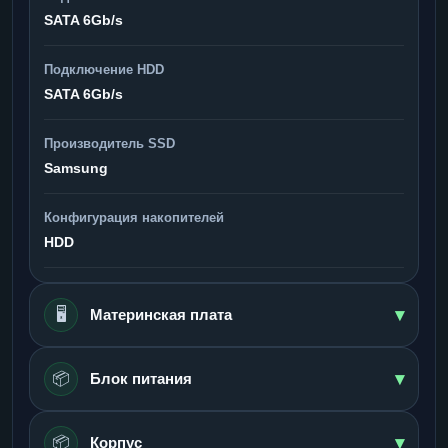
SATA 6Gb/s
Подключение HDD
SATA 6Gb/s
Производитель SSD
Samsung
Конфигурация накопителей
HDD
▾
🖥️
Материнская плата
▾
📦
Блок питания
▾
📦
Корпус