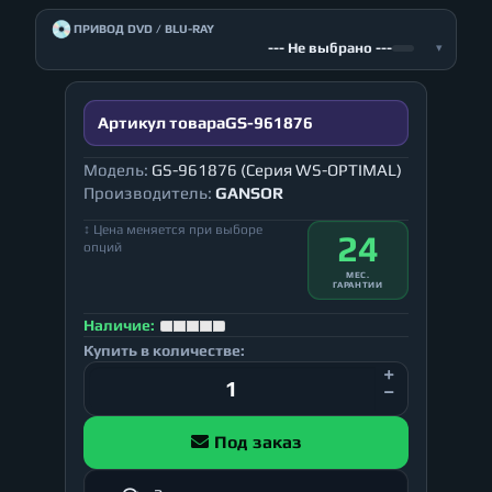
💿
ПРИВОД DVD / BLU-RAY
--- Не выбрано ---
▾
Артикул товара
GS-961876
Модель:
GS-961876 (Серия WS-OPTIMAL)
Производитель:
GANSOR
↕ Цена меняется при выборе
24
опций
МЕС.
ГАРАНТИИ
Наличие:
Купить в количестве:
Под заказ