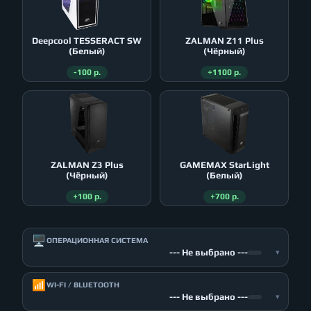
Deepcool TESSERACT SW
ZALMAN Z11 Plus
(Белый)
(Чёрный)
-100 р.
+1100 р.
ZALMAN Z3 Plus
GAMEMAX StarLight
(Чёрный)
(Белый)
+100 р.
+700 р.
🖥️
ОПЕРАЦИОННАЯ СИСТЕМА
--- Не выбрано ---
▾
📶
WI-FI / BLUETOOTH
--- Не выбрано ---
▾