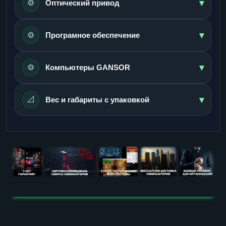
▾
⚙️
Оптический привод
▾
⚙️
Програмное обеспечение
▾
⚙️
Компьютеры GANSOR
▾
📐
Вес и габариты с упаковкой