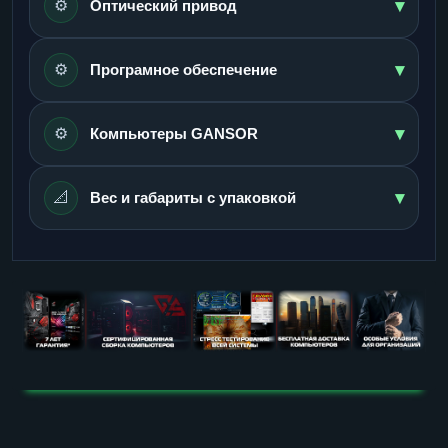
▾
⚙️
Оптический привод
▾
⚙️
Програмное обеспечение
▾
⚙️
Компьютеры GANSOR
▾
📐
Вес и габариты с упаковкой