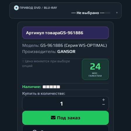
💿
ПРИВОД DVD / BLU-RAY
--- Не выбрано ---
▾
Артикул товара
GS-961886
Модель:
GS-961886 (Серия WS-OPTIMAL)
Производитель:
GANSOR
↕ Цена меняется при выборе
24
опций
МЕС.
ГАРАНТИИ
Наличие:
Купить в количестве:
Под заказ