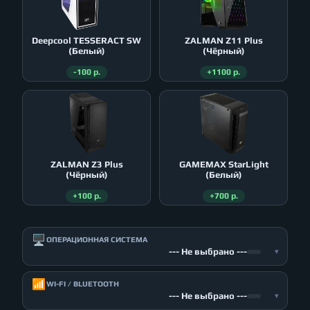
Deepcool TESSERACT SW
ZALMAN Z11 Plus
(Белый)
(Чёрный)
-100 р.
+1100 р.
ZALMAN Z3 Plus
GAMEMAX StarLight
(Чёрный)
(Белый)
+100 р.
+700 р.
🖥️
ОПЕРАЦИОННАЯ СИСТЕМА
--- Не выбрано ---
▾
📶
WI-FI / BLUETOOTH
--- Не выбрано ---
▾