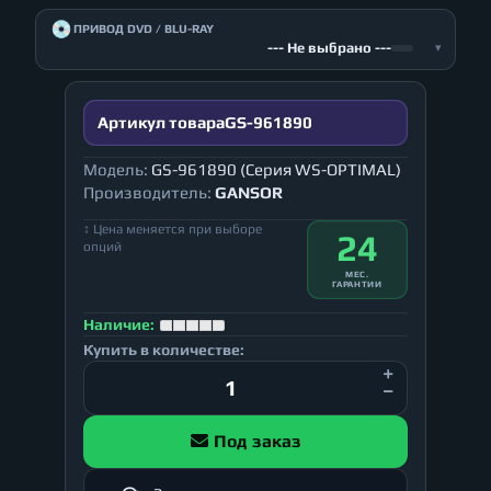
💿
ПРИВОД DVD / BLU-RAY
--- Не выбрано ---
▾
Артикул товара
GS-961890
Модель:
GS-961890 (Серия WS-OPTIMAL)
Производитель:
GANSOR
↕ Цена меняется при выборе
24
опций
МЕС.
ГАРАНТИИ
Наличие:
Купить в количестве:
Под заказ