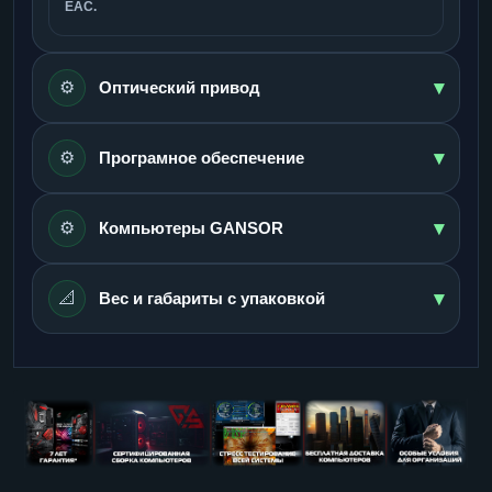
ЕАС.
▾
⚙️
Оптический привод
▾
⚙️
Програмное обеспечение
▾
⚙️
Компьютеры GANSOR
▾
📐
Вес и габариты с упаковкой