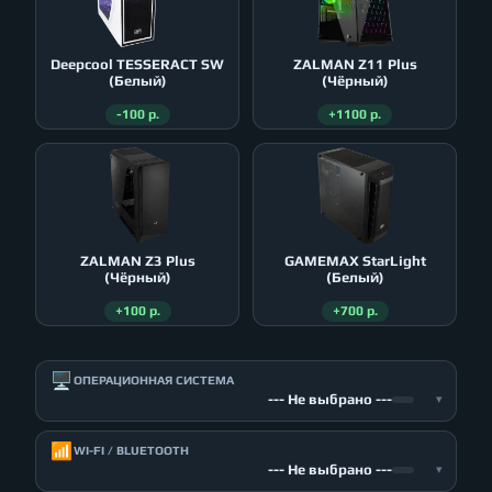
Deepcool TESSERACT SW
ZALMAN Z11 Plus
(Белый)
(Чёрный)
-100 р.
+1100 р.
ZALMAN Z3 Plus
GAMEMAX StarLight
(Чёрный)
(Белый)
+100 р.
+700 р.
🖥️
ОПЕРАЦИОННАЯ СИСТЕМА
--- Не выбрано ---
▾
📶
WI-FI / BLUETOOTH
--- Не выбрано ---
▾