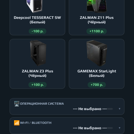
Deepcool TESSERACT SW
ZALMAN Z11 Plus
(Белый)
(Чёрный)
-100 р.
+1100 р.
ZALMAN Z3 Plus
GAMEMAX StarLight
(Чёрный)
(Белый)
+100 р.
+700 р.
🖥️
ОПЕРАЦИОННАЯ СИСТЕМА
--- Не выбрано ---
▾
📶
WI-FI / BLUETOOTH
--- Не выбрано ---
▾