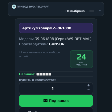
💿
ПРИВОД DVD / BLU-RAY
--- Не выбрано ---
▾
Артикул товара
GS-961898
Модель:
GS-961898 (Серия WS-OPTIMAL)
Производитель:
GANSOR
↕ Цена меняется при выборе
24
опций
МЕС.
ГАРАНТИИ
Наличие:
Купить в количестве:
Под заказ