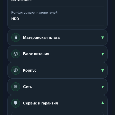
Конфигурация накопителей
HDD
▾
🖥️
Материнская плата
▾
📦
Блок питания
▾
📦
Корпус
▾
🌐
Сеть
🛡️
▾
Сервис и гарантия