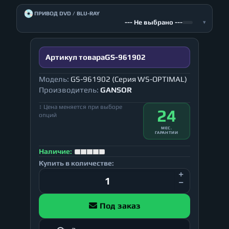
💿
ПРИВОД DVD / BLU-RAY
--- Не выбрано ---
▾
Артикул товара
GS-961902
Модель:
GS-961902 (Серия WS-OPTIMAL)
Производитель:
GANSOR
↕ Цена меняется при выборе
24
опций
МЕС.
ГАРАНТИИ
Наличие:
Купить в количестве:
Под заказ