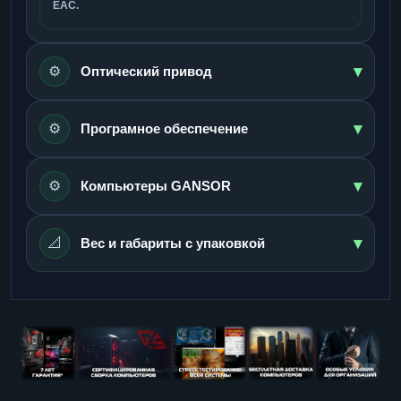
ЕАС.
▾
⚙️
Оптический привод
▾
⚙️
Програмное обеспечение
▾
⚙️
Компьютеры GANSOR
▾
📐
Вес и габариты с упаковкой