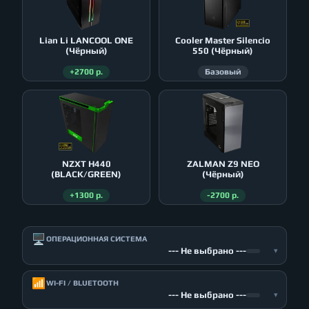
Lian Li LANCOOL ONE
Cooler Master Silencio
(Чёрный)
550 (Чёрный)
+2700 р.
Базовый
NZXT H440
ZALMAN Z9 NEO
(BLACK/GREEN)
(Чёрный)
+1300 р.
-2700 р.
🖥️
ОПЕРАЦИОННАЯ СИСТЕМА
--- Не выбрано ---
▾
📶
WI-FI / BLUETOOTH
--- Не выбрано ---
▾