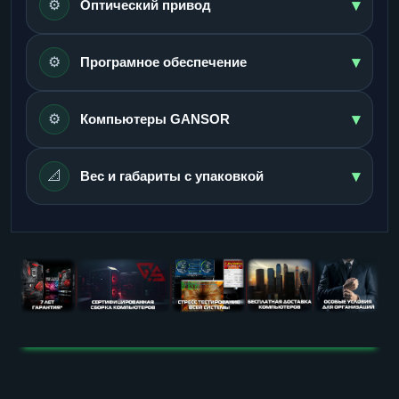
▾
⚙️
Оптический привод
▾
⚙️
Програмное обеспечение
▾
⚙️
Компьютеры GANSOR
▾
📐
Вес и габариты с упаковкой