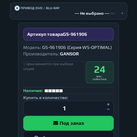
💿
ПРИВОД DVD / BLU-RAY
--- Не выбрано ---
▾
Артикул товара
GS-961906
Модель:
GS-961906 (Серия WS-OPTIMAL)
Производитель:
GANSOR
↕ Цена меняется при выборе
24
опций
МЕС.
ГАРАНТИИ
Наличие:
Купить в количестве:
Под заказ