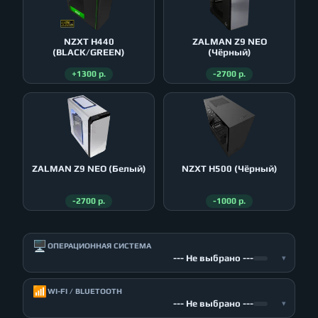
NZXT H440
ZALMAN Z9 NEO
(BLACK/GREEN)
(Чёрный)
+1300 р.
-2700 р.
ZALMAN Z9 NEO (Белый)
NZXT H500 (Чёрный)
-2700 р.
-1000 р.
🖥️
ОПЕРАЦИОННАЯ СИСТЕМА
--- Не выбрано ---
▾
📶
WI-FI / BLUETOOTH
--- Не выбрано ---
▾