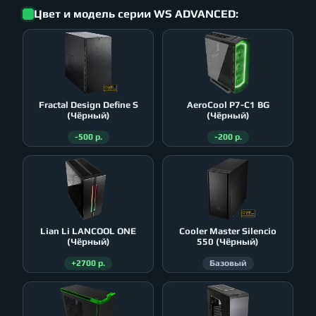
Цвет и модель серии WS ADVANCED:
Fractal Design Define S
AeroСool P7-C1 BG
(Чёрный)
(Чёрный)
-500 р.
-200 р.
Lian Li LANCOOL ONE
Cooler Master Silencio
(Чёрный)
550 (Чёрный)
+2700 р.
Базовый