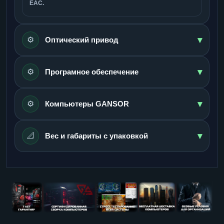
ЕАС.
▾
⚙️
Оптический привод
▾
⚙️
Програмное обеспечение
▾
⚙️
Компьютеры GANSOR
▾
📐
Вес и габариты с упаковкой