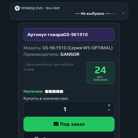
💿
ПРИВОД DVD / BLU-RAY
--- Не выбрано ---
▾
Артикул товара
GS-961910
Модель:
GS-961910 (Серия WS-OPTIMAL)
Производитель:
GANSOR
↕ Цена меняется при выборе
24
опций
МЕС.
ГАРАНТИИ
Наличие:
Купить в количестве:
Под заказ