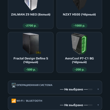
ZALMAN Z9 NEO (Белый)
NZXT H500 (Чёрный)
-2700 р.
-1000 р.
Fractal Design Define S
AeroСool P7-C1 BG
(Чёрный)
(Чёрный)
-500 р.
-200 р.
🖥️
ОПЕРАЦИОННАЯ СИСТЕМА
--- Не выбрано ---
▾
📶
WI-FI / BLUETOOTH
--- Не выбрано ---
▾