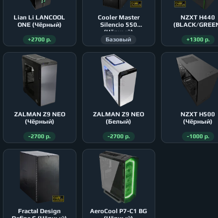
Lian Li LANCOOL
Cooler Master
NZXT H440
ONE (Чёрный)
Silencio 550
(BLACK/GREE
(Чёрный)
+2700 р.
Базовый
+1300 р.
ZALMAN Z9 NEO
ZALMAN Z9 NEO
NZXT H500
(Чёрный)
(Белый)
(Чёрный)
-2700 р.
-2700 р.
-1000 р.
Fractal Design
AeroСool P7-C1 BG