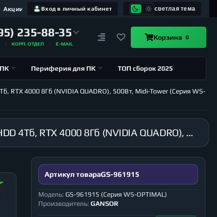
Акции
Вход в личный кабинет
светлая тема
95) 235-88-35
Корзина
0
А
КОРП. ОТДЕЛ
E-MAIL
 ПК
Периферия для ПК
ТОП сборок 2025
Тб, RTX 4000 8Гб (NVIDIA QUADRO), 500Вт, Midi-Tower (Серия WS-
Рабочая станция GANSOR-961915 Intel i9-10940X 3.3 ГГц, X299, 16Гб 2666 МГц, SSD 480Гб, HDD 4Тб, RTX 4000 8Гб (NVIDIA QUADRO), 500Вт, Midi-Tower (Серия WS-OPTIMAL)
Артикул товара
GS-961915
Модель:
GS-961915 (Серия WS-OPTIMAL)
Производитель:
GANSOR