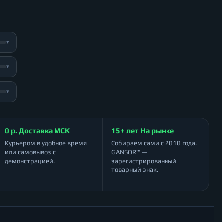
▾
▾
▾
0 р. Доставка МСК
15+ лет На рынке
Курьером в удобное время
Собираем сами с 2010 года.
или самовывоз с
GANSOR™ —
демонстрацией.
зарегистрированный
товарный знак.