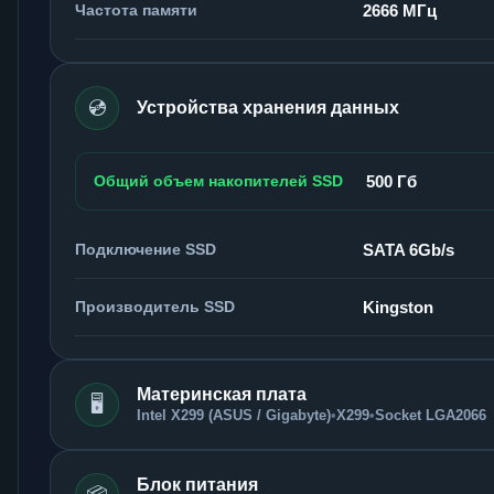
Частота памяти
2666 МГц
💿
Устройства хранения данных
Общий объем накопителей SSD
500 Гб
Подключение SSD
SATA 6Gb/s
Производитель SSD
Kingston
Материнская плата
🖥️
Intel X299 (ASUS / Gigabyte)
•
X299
•
Socket LGA2066
Блок питания