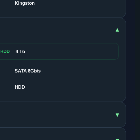
Kingston
▾
 HDD
4 Тб
SATA 6Gb/s
HDD
▾