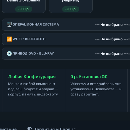
Define S (Чёрный)
(Чёрный)
-500 р.
-200 р.
🖥️
--- Не выбрано ---
ОПЕРАЦИОННАЯ СИСТЕМА
📶
--- Не выбрано ---
WI-FI / BLUETOOTH
💿
--- Не выбрано ---
ПРИВОД DVD / BLU-RAY
Любая Конфигурация
0 р. Установка ОС
Меняем любой компонент
Windows и все драйверы уже
под ваш бюджет и задачи —
установлены. Включаете — и
корпус, память, видеокарту.
сразу работает.
писание
Гарантия и Сервис