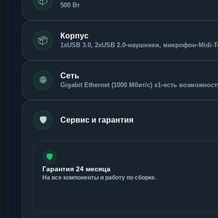
📦
500 Вт
Корпус
📦
1xUSB 3.0, 2xUSB 2.0
•
наушники, микрофон
•
Midi-
Сеть
🌐
Gigabit Ethernet (1000 Мбит/с) x1
•
есть возможность
🛡️
Сервис и гарантия
🛡️
Гарантия 24 месяца
На все компоненты и работу по сборке.