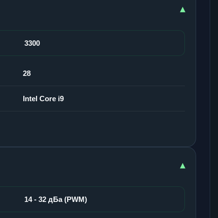
▾
3300
28
Intel Core i9
▾
14 - 32 дБа (PWM)