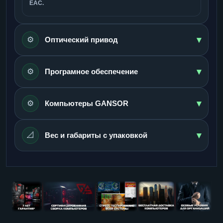
ЕАС.
▾
⚙️
Оптический привод
▾
⚙️
Програмное обеспечение
▾
⚙️
Компьютеры GANSOR
▾
📐
Вес и габариты с упаковкой