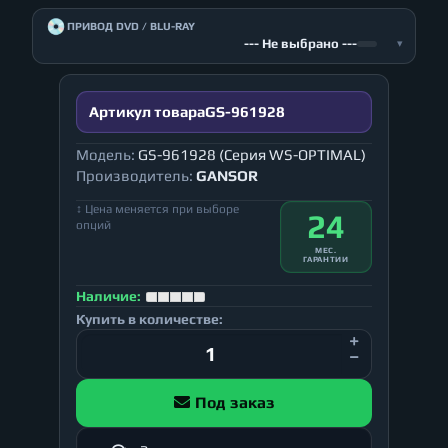
💿
ПРИВОД DVD / BLU-RAY
--- Не выбрано ---
▾
Артикул товара
GS-961928
Модель:
GS-961928 (Серия WS-OPTIMAL)
Производитель:
GANSOR
↕ Цена меняется при выборе
24
опций
МЕС.
ГАРАНТИИ
Наличие:
Купить в количестве:
Под заказ