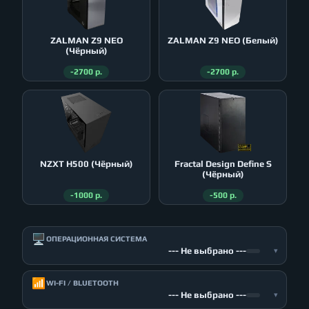
ZALMAN Z9 NEO
ZALMAN Z9 NEO (Белый)
(Чёрный)
-2700 р.
-2700 р.
NZXT H500 (Чёрный)
Fractal Design Define S
(Чёрный)
-1000 р.
-500 р.
🖥️
ОПЕРАЦИОННАЯ СИСТЕМА
--- Не выбрано ---
▾
📶
WI-FI / BLUETOOTH
--- Не выбрано ---
▾