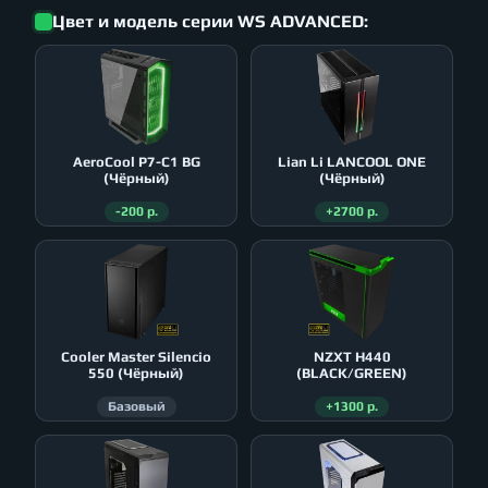
Цвет и модель серии WS ADVANCED:
AeroСool P7-C1 BG
Lian Li LANCOOL ONE
(Чёрный)
(Чёрный)
-200 р.
+2700 р.
Cooler Master Silencio
NZXT H440
550 (Чёрный)
(BLACK/GREEN)
Базовый
+1300 р.