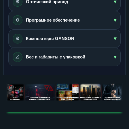
▾
⚙️
Оптический привод
▾
⚙️
Програмное обеспечение
▾
⚙️
Компьютеры GANSOR
▾
📐
Вес и габариты с упаковкой