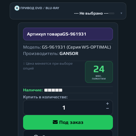
💿
ПРИВОД DVD / BLU-RAY
--- Не выбрано ---
▾
Артикул товара
GS-961931
Модель:
GS-961931 (Серия WS-OPTIMAL)
Производитель:
GANSOR
↕ Цена меняется при выборе
24
опций
МЕС.
ГАРАНТИИ
Наличие:
Купить в количестве:
Под заказ