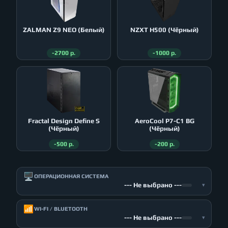
ZALMAN Z9 NEO (Белый)
NZXT H500 (Чёрный)
-2700 р.
-1000 р.
Fractal Design Define S
AeroСool P7-C1 BG
(Чёрный)
(Чёрный)
-500 р.
-200 р.
🖥️
ОПЕРАЦИОННАЯ СИСТЕМА
--- Не выбрано ---
▾
📶
WI-FI / BLUETOOTH
--- Не выбрано ---
▾