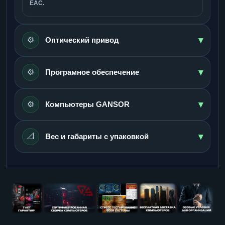
ЕАС.
▾
⚙️
Оптический привод
▾
⚙️
Програмное обеспечение
▾
⚙️
Компьютеры GANSOR
▾
📐
Вес и габариты с упаковкой