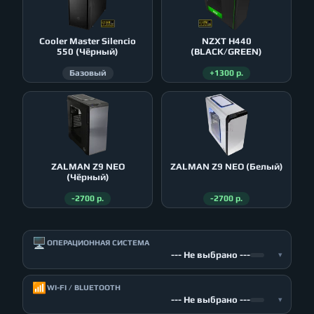
Cooler Master Silencio
NZXT H440
550 (Чёрный)
(BLACK/GREEN)
Базовый
+1300 р.
ZALMAN Z9 NEO
ZALMAN Z9 NEO (Белый)
(Чёрный)
-2700 р.
-2700 р.
🖥️
ОПЕРАЦИОННАЯ СИСТЕМА
--- Не выбрано ---
▾
📶
WI-FI / BLUETOOTH
--- Не выбрано ---
▾