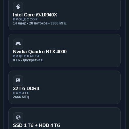
🧠
Intel Core i9-10940X
ПРОЦЕССОР
14 ядер • 28 потоков • 3300 МГц
🎮
Nvidia Quadro RTX 4000
ВИДЕОКАРТА
8 Гб • дискретная
💾
32 Гб DDR4
ПАМЯТЬ
2666 МГц
💿
SSD 1 Тб + HDD 4 Тб