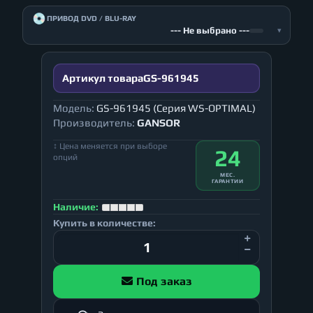
💿
ПРИВОД DVD / BLU-RAY
--- Не выбрано ---
▾
Артикул товара
GS-961945
Модель:
GS-961945 (Серия WS-OPTIMAL)
Производитель:
GANSOR
↕ Цена меняется при выборе
24
опций
МЕС.
ГАРАНТИИ
Наличие:
Купить в количестве:
Под заказ