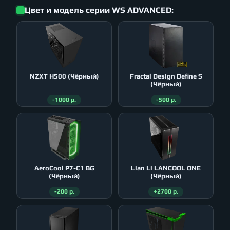
Цвет и модель серии WS ADVANCED:
NZXT H500 (Чёрный)
Fractal Design Define S
(Чёрный)
-1000 р.
-500 р.
AeroСool P7-C1 BG
Lian Li LANCOOL ONE
(Чёрный)
(Чёрный)
-200 р.
+2700 р.