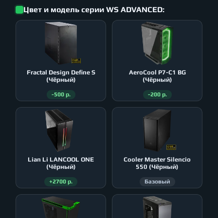
Цвет и модель серии WS ADVANCED:
Fractal Design Define S
AeroСool P7-C1 BG
(Чёрный)
(Чёрный)
-500 р.
-200 р.
Lian Li LANCOOL ONE
Cooler Master Silencio
(Чёрный)
550 (Чёрный)
+2700 р.
Базовый