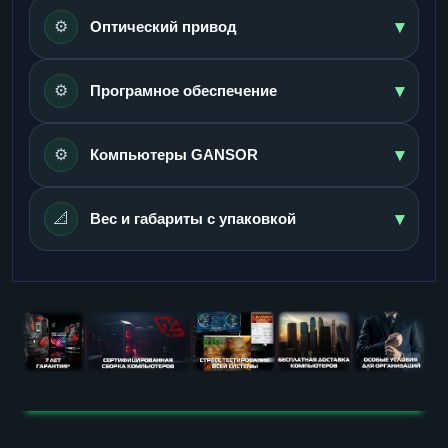
▾
⚙️
Оптический привод
▾
⚙️
Програмное обеспечение
▾
⚙️
Компьютеры GANSOR
▾
📐
Вес и габариты с упаковкой