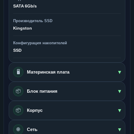
SATA 6Gb/s
Производитель SSD
Kingston
Конфигурация накопителей
SSD
▾
🖥️
Материнская плата
▾
📦
Блок питания
▾
📦
Корпус
▾
🌐
Сеть