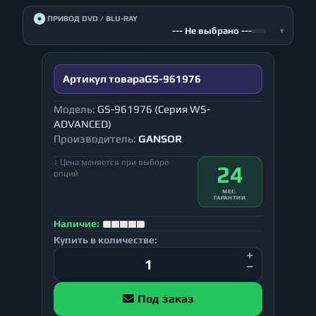
💿
ПРИВОД DVD / BLU-RAY
--- Не выбрано ---
▾
Артикул товара
GS-961976
Модель:
GS-961976 (Серия WS-
ADVANCED)
Производитель:
GANSOR
↕ Цена меняется при выборе
24
опций
МЕС.
ГАРАНТИИ
Наличие:
Купить в количестве:
Под заказ