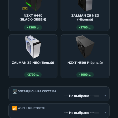
NZXT H440
ZALMAN Z9 NEO
(BLACK/GREEN)
(Чёрный)
+1300 р.
-2700 р.
ZALMAN Z9 NEO (Белый)
NZXT H500 (Чёрный)
-2700 р.
-1000 р.
🖥️
ОПЕРАЦИОННАЯ СИСТЕМА
--- Не выбрано ---
▾
📶
WI-FI / BLUETOOTH
--- Не выбрано ---
▾