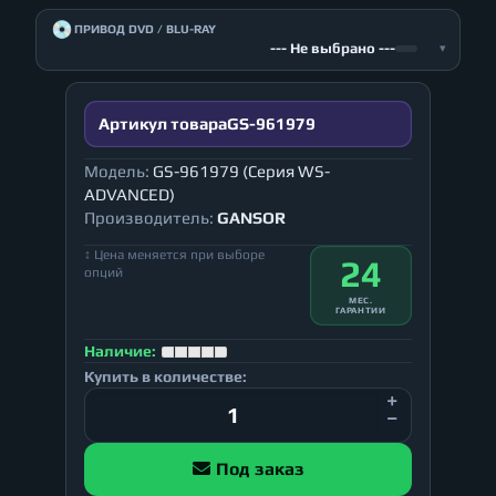
💿
ПРИВОД DVD / BLU-RAY
--- Не выбрано ---
▾
Артикул товара
GS-961979
Модель:
GS-961979 (Серия WS-
ADVANCED)
Производитель:
GANSOR
↕ Цена меняется при выборе
24
опций
МЕС.
ГАРАНТИИ
Наличие:
Купить в количестве:
Под заказ