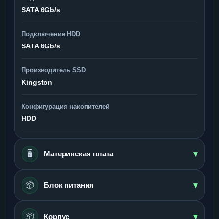
SATA 6Gb/s
Подключение HDD
SATA 6Gb/s
Производитель SSD
Kingston
Конфигурация накопителей
HDD
▾
🖥️
Материнская плата
▾
📦
Блок питания
▾
📦
Корпус