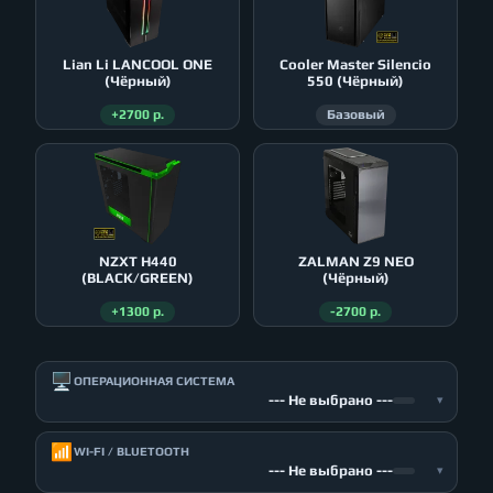
Lian Li LANCOOL ONE
Cooler Master Silencio
(Чёрный)
550 (Чёрный)
+2700 р.
Базовый
NZXT H440
ZALMAN Z9 NEO
(BLACK/GREEN)
(Чёрный)
+1300 р.
-2700 р.
🖥️
ОПЕРАЦИОННАЯ СИСТЕМА
--- Не выбрано ---
▾
📶
WI-FI / BLUETOOTH
--- Не выбрано ---
▾