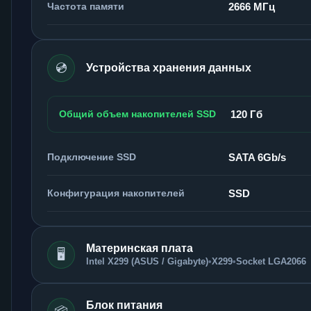
Частота памяти
2666 МГц
💿
Устройства хранения данных
Общий объем накопителей SSD
120 Гб
Подключение SSD
SATA 6Gb/s
Конфигурация накопителей
SSD
Материнская плата
🖥️
Intel X299 (ASUS / Gigabyte)
•
X299
•
Socket LGA2066
Блок питания