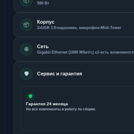
📦
500 Вт
Корпус
📦
2xUSB 3.0
•
наушники, микрофон
•
Midi-Tower
Сеть
🌐
Gigabit Ethernet (1000 Мбит/с) x1
•
есть возможность
🛡️
Сервис и гарантия
🛡️
Гарантия 24 месяца
На все компоненты и работу по сборке.