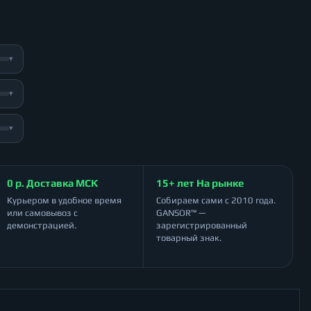
▾
▾
▾
0 р. Доставка МСК
15+ лет На рынке
Курьером в удобное время
Собираем сами с 2010 года.
или самовывоз с
GANSOR™ —
демонстрацией.
зарегистрированный
товарный знак.