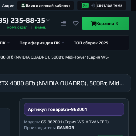
Акции
Вход в личный кабинет
светлая тема
95) 235-88-35
Корзина
0
А
КОРП. ОТДЕЛ
E-MAIL
 ПК
Периферия для ПК
ТОП сборок 2025
000 8Гб (NVIDIA QUADRO), 500Вт, Midi-Tower (Серия WS-
Рабочая станция GANSOR-962001 Intel i9-10940X 3.3 ГГц, X299, 16Гб 2666 МГц, SSD 120Гб, RTX 4000 8Гб (NVIDIA QUADRO), 500Вт, Midi-Tower (Серия WS-ADVANCED)
Артикул товара
GS-962001
Модель:
GS-962001 (Серия WS-ADVANCED)
Производитель:
GANSOR