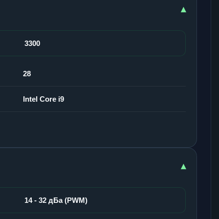
▾
3300
28
Intel Core i9
▾
14 - 32 дБа (PWM)