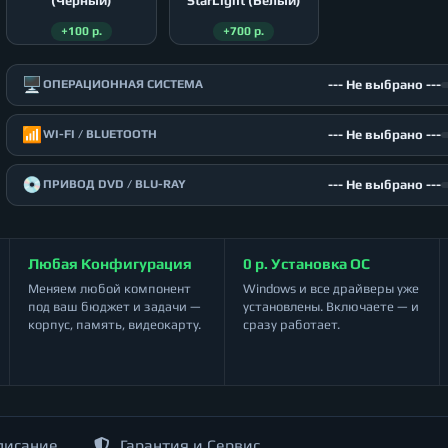
(Чёрный)
StarLight (Белый)
+100 р.
+700 р.
🖥️
--- Не выбрано ---
ОПЕРАЦИОННАЯ СИСТЕМА
📶
--- Не выбрано ---
WI-FI / BLUETOOTH
💿
--- Не выбрано ---
ПРИВОД DVD / BLU-RAY
Любая Конфигурация
0 р. Установка ОС
Меняем любой компонент
Windows и все драйверы уже
под ваш бюджет и задачи —
установлены. Включаете — и
корпус, память, видеокарту.
сразу работает.
писание
Гарантия и Сервис