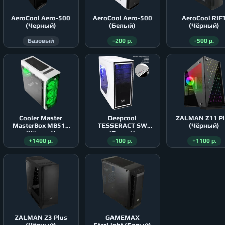
AeroСool Aero-500
AeroСool Aero-500
AeroСool RIF
(Черный)
(Белый)
(Чёрный)
Базовый
-200 р.
-500 р.
Cooler Master
Deepcool
ZALMAN Z11 P
MasterBox MB511
TESSERACT SW
(Чёрный)
(Чёрный)
(Белый)
+1400 р.
-100 р.
+1100 р.
ZALMAN Z3 Plus
GAMEMAX