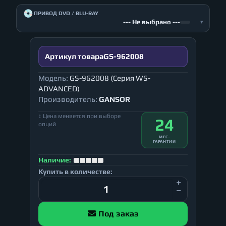
💿
ПРИВОД DVD / BLU-RAY
--- Не выбрано ---
▾
Артикул товара
GS-962008
Модель:
GS-962008 (Серия WS-
ADVANCED)
Производитель:
GANSOR
↕ Цена меняется при выборе
24
опций
МЕС.
ГАРАНТИИ
Наличие:
Купить в количестве:
Под заказ