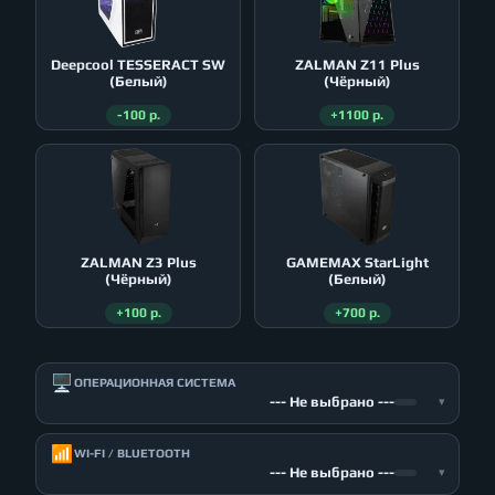
Deepcool TESSERACT SW
ZALMAN Z11 Plus
(Белый)
(Чёрный)
-100 р.
+1100 р.
ZALMAN Z3 Plus
GAMEMAX StarLight
(Чёрный)
(Белый)
+100 р.
+700 р.
🖥️
ОПЕРАЦИОННАЯ СИСТЕМА
--- Не выбрано ---
▾
📶
WI-FI / BLUETOOTH
--- Не выбрано ---
▾