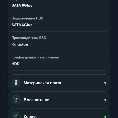
SATA 6Gb/s
Подключение HDD
SATA 6Gb/s
Производитель SSD
Kingston
Конфигурация накопителей
HDD
▾
🖥️
Материнская плата
▾
📦
Блок питания
▾
📦
Корпус