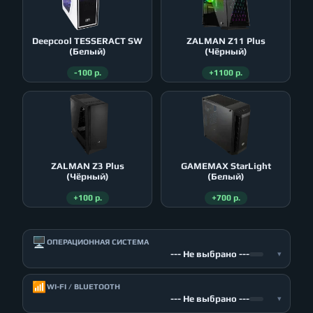
Deepcool TESSERACT SW
ZALMAN Z11 Plus
(Белый)
(Чёрный)
-100 р.
+1100 р.
ZALMAN Z3 Plus
GAMEMAX StarLight
(Чёрный)
(Белый)
+100 р.
+700 р.
🖥️
ОПЕРАЦИОННАЯ СИСТЕМА
--- Не выбрано ---
▾
📶
WI-FI / BLUETOOTH
--- Не выбрано ---
▾