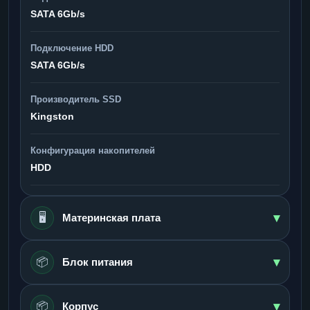
SATA 6Gb/s
Подключение HDD
SATA 6Gb/s
Производитель SSD
Kingston
Конфигурация накопителей
HDD
▾
🖥️
Материнская плата
▾
📦
Блок питания
▾
📦
Корпус