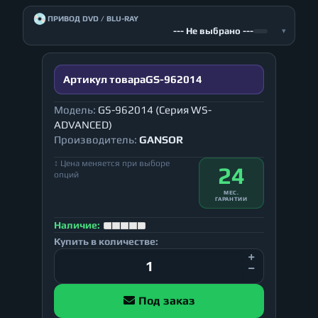
💿
ПРИВОД DVD / BLU-RAY
--- Не выбрано ---
▾
Артикул товара
GS-962014
Модель:
GS-962014 (Серия WS-
ADVANCED)
Производитель:
GANSOR
↕ Цена меняется при выборе
24
опций
МЕС.
ГАРАНТИИ
Наличие:
Купить в количестве:
Под заказ