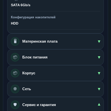
SATA 6Gb/s
Конфигурация накопителей
HDD
▾
🖥️
Материнская плата
▾
📦
Блок питания
▾
📦
Корпус
▾
🌐
Сеть
🛡️
▾
Сервис и гарантия