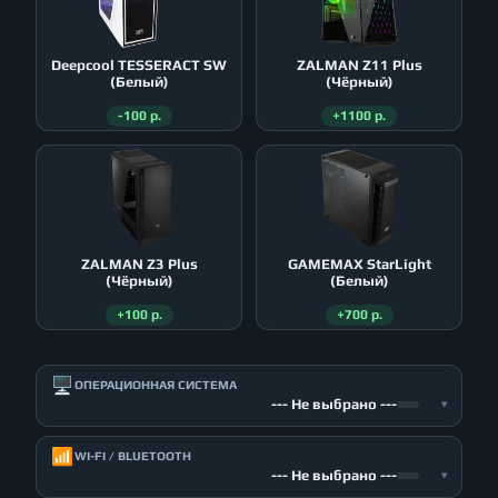
Deepcool TESSERACT SW
ZALMAN Z11 Plus
(Белый)
(Чёрный)
-100 р.
+1100 р.
ZALMAN Z3 Plus
GAMEMAX StarLight
(Чёрный)
(Белый)
+100 р.
+700 р.
🖥️
ОПЕРАЦИОННАЯ СИСТЕМА
--- Не выбрано ---
▾
📶
WI-FI / BLUETOOTH
--- Не выбрано ---
▾