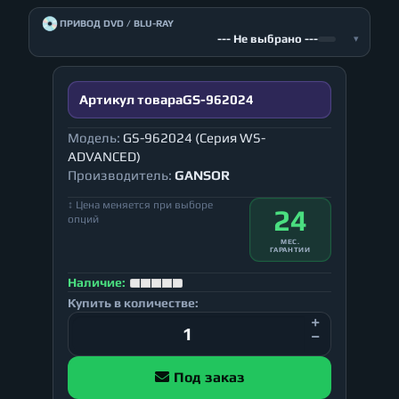
💿
ПРИВОД DVD / BLU-RAY
--- Не выбрано ---
▾
Артикул товара
GS-962024
Модель:
GS-962024 (Серия WS-
ADVANCED)
Производитель:
GANSOR
↕ Цена меняется при выборе
24
опций
МЕС.
ГАРАНТИИ
Наличие:
Купить в количестве:
Под заказ