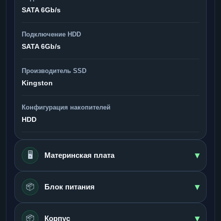
SATA 6Gb/s
Подключение HDD
SATA 6Gb/s
Производитель SSD
Kingston
Конфигурация накопителей
HDD
▾
🖥️
Материнская плата
▾
📦
Блок питания
▾
📦
Корпус