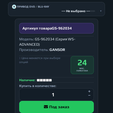
💿
ПРИВОД DVD / BLU-RAY
--- Не выбрано ---
▾
Артикул товара
GS-962034
Модель:
GS-962034 (Серия WS-
ADVANCED)
Производитель:
GANSOR
↕ Цена меняется при выборе
24
опций
МЕС.
ГАРАНТИИ
Наличие:
Купить в количестве:
Под заказ