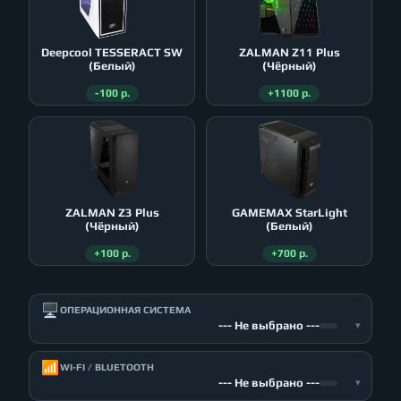
Deepcool TESSERACT SW
ZALMAN Z11 Plus
(Белый)
(Чёрный)
-100 р.
+1100 р.
ZALMAN Z3 Plus
GAMEMAX StarLight
(Чёрный)
(Белый)
+100 р.
+700 р.
🖥️
ОПЕРАЦИОННАЯ СИСТЕМА
--- Не выбрано ---
▾
📶
WI-FI / BLUETOOTH
--- Не выбрано ---
▾