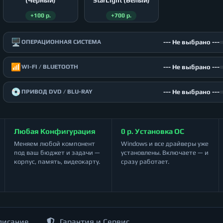
(Чёрный)
StarLight (Белый)
+100 р.
+700 р.
🖥️
--- Не выбрано ---
ОПЕРАЦИОННАЯ СИСТЕМА
📶
--- Не выбрано ---
WI-FI / BLUETOOTH
💿
--- Не выбрано ---
ПРИВОД DVD / BLU-RAY
Любая Конфигурация
0 р. Установка ОС
Меняем любой компонент
Windows и все драйверы уже
под ваш бюджет и задачи —
установлены. Включаете — и
корпус, память, видеокарту.
сразу работает.
писание
Гарантия и Сервис