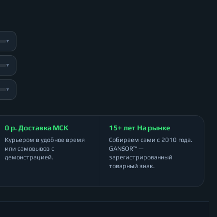
▾
▾
▾
0 р. Доставка МСК
15+ лет На рынке
Курьером в удобное время
Собираем сами с 2010 года.
или самовывоз с
GANSOR™ —
демонстрацией.
зарегистрированный
товарный знак.