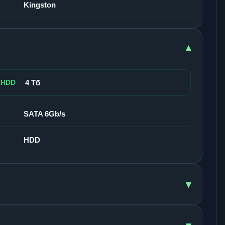
Kingston
▾
 HDD
4 Тб
SATA 6Gb/s
HDD
▾