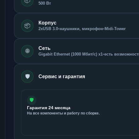
📦
500 Вт
Корпус
📦
2xUSB 3.0
•
наушники, микрофон
•
Midi-Tower
Сеть
🌐
Gigabit Ethernet (1000 Мбит/с) x1
•
есть возможность
🛡️
Сервис и гарантия
🛡️
Гарантия 24 месяца
На все компоненты и работу по сборке.