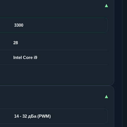
▾
3300
28
Intel Core i9
▾
14 - 32 дБа (PWM)