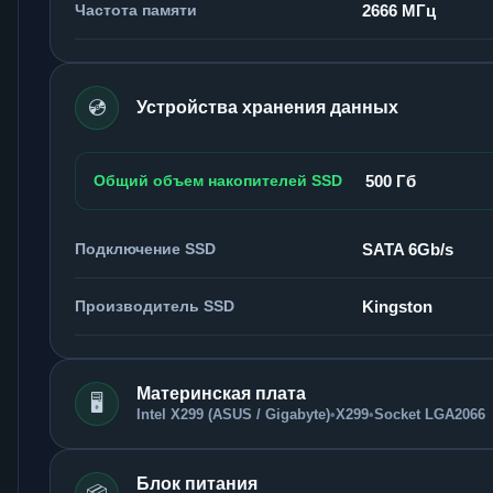
Частота памяти
2666 МГц
💿
Устройства хранения данных
Общий объем накопителей SSD
500 Гб
Подключение SSD
SATA 6Gb/s
Производитель SSD
Kingston
Материнская плата
🖥️
Intel X299 (ASUS / Gigabyte)
•
X299
•
Socket LGA2066
Блок питания