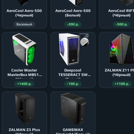
AeroСool Aero-500
AeroСool Aero-500
AeroСool RIF
(Черный)
(Белый)
(Чёрный)
Базовый
-200 р.
-500 р.
Cooler Master
Deepcool
ZALMAN Z11 P
MasterBox MB511
TESSERACT SW
(Чёрный)
(Чёрный)
(Белый)
+1400 р.
-100 р.
+1100 р.
ZALMAN Z3 Plus
GAMEMAX