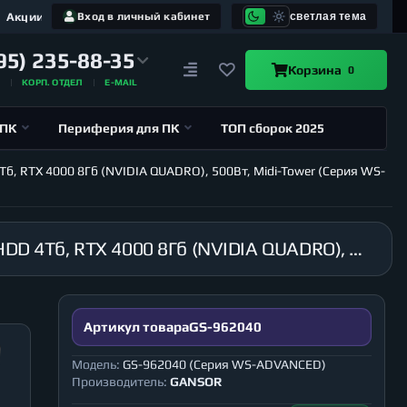
Акции
Вход в личный кабинет
светлая тема
95) 235-88-35
Корзина
0
А
КОРП. ОТДЕЛ
E-MAIL
 ПК
Периферия для ПК
ТОП сборок 2025
Тб, RTX 4000 8Гб (NVIDIA QUADRO), 500Вт, Midi-Tower (Серия WS-
Рабочая станция GANSOR-962040 Intel i9-10940X 3.3 ГГц, X299, 32Гб 2666 МГц, SSD 480Гб, HDD 4Тб, RTX 4000 8Гб (NVIDIA QUADRO), 500Вт, Midi-Tower (Серия WS-ADVANCED)
Артикул товара
GS-962040
Модель:
GS-962040 (Серия WS-ADVANCED)
Производитель:
GANSOR