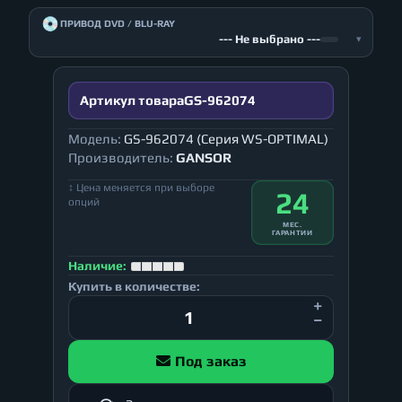
💿
ПРИВОД DVD / BLU-RAY
--- Не выбрано ---
▾
Артикул товара
GS-962074
Модель:
GS-962074 (Серия WS-OPTIMAL)
Производитель:
GANSOR
↕ Цена меняется при выборе
24
опций
МЕС.
ГАРАНТИИ
Наличие:
Купить в количестве:
Под заказ