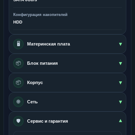
Конфигурация накопителей
HDD
▾
🖥️
Материнская плата
▾
📦
Блок питания
▾
📦
Корпус
▾
🌐
Сеть
🛡️
▾
Сервис и гарантия