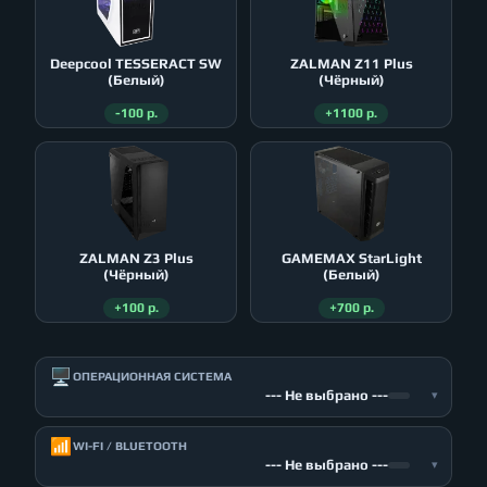
Deepcool TESSERACT SW
ZALMAN Z11 Plus
(Белый)
(Чёрный)
-100 р.
+1100 р.
ZALMAN Z3 Plus
GAMEMAX StarLight
(Чёрный)
(Белый)
+100 р.
+700 р.
🖥️
ОПЕРАЦИОННАЯ СИСТЕМА
--- Не выбрано ---
▾
📶
WI-FI / BLUETOOTH
--- Не выбрано ---
▾