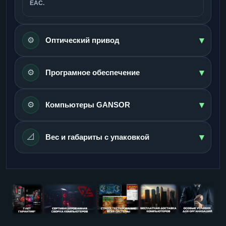
ЕАС.
▾
⚙️
Оптический привод
▾
⚙️
Програмное обеспечение
▾
⚙️
Компьютеры GANSOR
▾
📐
Вес и габариты с упаковкой