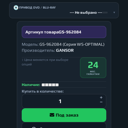
💿
ПРИВОД DVD / BLU-RAY
--- Не выбрано ---
▾
Артикул товара
GS-962084
Модель:
GS-962084 (Серия WS-OPTIMAL)
Производитель:
GANSOR
↕ Цена меняется при выборе
24
опций
МЕС.
ГАРАНТИИ
Наличие:
Купить в количестве:
Под заказ