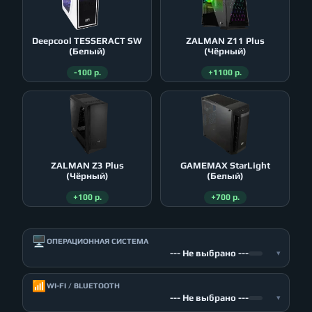
Deepcool TESSERACT SW
ZALMAN Z11 Plus
(Белый)
(Чёрный)
-100 р.
+1100 р.
ZALMAN Z3 Plus
GAMEMAX StarLight
(Чёрный)
(Белый)
+100 р.
+700 р.
🖥️
ОПЕРАЦИОННАЯ СИСТЕМА
--- Не выбрано ---
▾
📶
WI-FI / BLUETOOTH
--- Не выбрано ---
▾