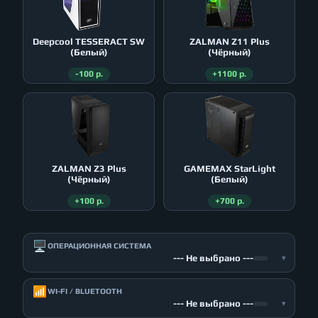
Deepcool TESSERACT SW
ZALMAN Z11 Plus
(Белый)
(Чёрный)
-100 р.
+1100 р.
ZALMAN Z3 Plus
GAMEMAX StarLight
(Чёрный)
(Белый)
+100 р.
+700 р.
🖥️
ОПЕРАЦИОННАЯ СИСТЕМА
--- Не выбрано ---
▾
📶
WI-FI / BLUETOOTH
--- Не выбрано ---
▾