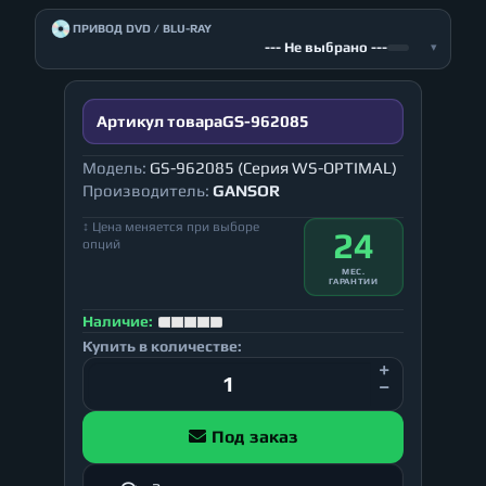
💿
ПРИВОД DVD / BLU-RAY
--- Не выбрано ---
▾
Артикул товара
GS-962085
Модель:
GS-962085 (Серия WS-OPTIMAL)
Производитель:
GANSOR
↕ Цена меняется при выборе
24
опций
МЕС.
ГАРАНТИИ
Наличие:
Купить в количестве:
Под заказ