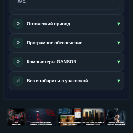
ЕАС.
▾
⚙️
Оптический привод
▾
⚙️
Програмное обеспечение
▾
⚙️
Компьютеры GANSOR
▾
📐
Вес и габариты с упаковкой