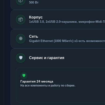
📦
500 Вт
Корпус
📦
1xUSB 3.0, 2xUSB 2.0
•
наушники, микрофон
•
Midi-
Сеть
🌐
Gigabit Ethernet (1000 Мбит/с) x1
•
есть возможность
🛡️
Сервис и гарантия
🛡️
Гарантия 24 месяца
На все компоненты и работу по сборке.