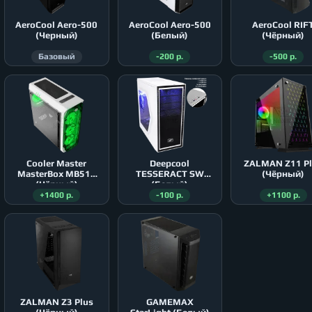
AeroСool Aero-500
AeroСool Aero-500
AeroСool RIF
(Черный)
(Белый)
(Чёрный)
Базовый
-200 р.
-500 р.
Cooler Master
Deepcool
ZALMAN Z11 P
MasterBox MB511
TESSERACT SW
(Чёрный)
(Чёрный)
(Белый)
+1400 р.
-100 р.
+1100 р.
ZALMAN Z3 Plus
GAMEMAX