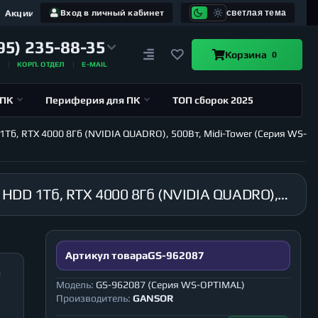
Акции
Вход в личный кабинет
светлая тема
95) 235-88-35
Корзина
0
А
КОРП. ОТДЕЛ
E-MAIL
 ПК
Периферия для ПК
ТОП сборок 2025
1Тб, RTX 4000 8Гб (NVIDIA QUADRO), 500Вт, Midi-Tower (Серия WS-
Рабочая станция GANSOR-962087 Intel i9-10940X 3.3 ГГц, X299, 128Гб 2666 МГц, SSD 480Гб, HDD 1Тб, RTX 4000 8Гб (NVIDIA QUADRO), 500Вт, Midi-Tower (Серия WS-OPTIMAL)
Артикул товара
GS-962087
Модель:
GS-962087 (Серия WS-OPTIMAL)
Производитель:
GANSOR