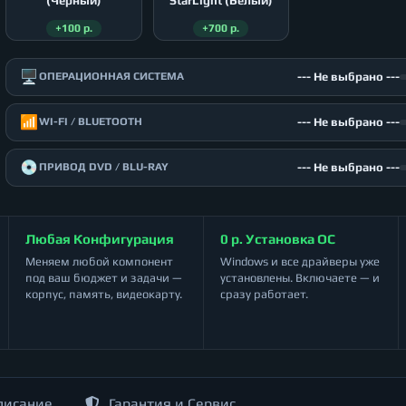
(Чёрный)
StarLight (Белый)
+100 р.
+700 р.
🖥️
--- Не выбрано ---
ОПЕРАЦИОННАЯ СИСТЕМА
📶
--- Не выбрано ---
WI-FI / BLUETOOTH
💿
--- Не выбрано ---
ПРИВОД DVD / BLU-RAY
Любая Конфигурация
0 р. Установка ОС
Меняем любой компонент
Windows и все драйверы уже
под ваш бюджет и задачи —
установлены. Включаете — и
корпус, память, видеокарту.
сразу работает.
писание
Гарантия и Сервис