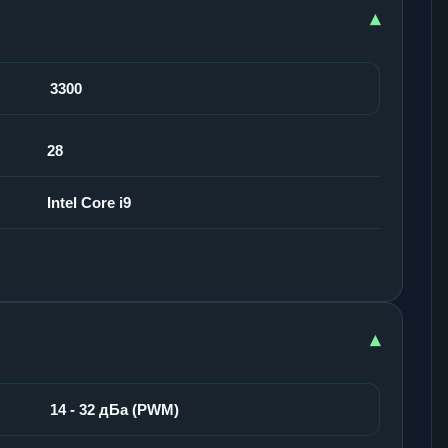
▾
3300
28
Intel Core i9
▾
14 - 32 дБа (PWM)