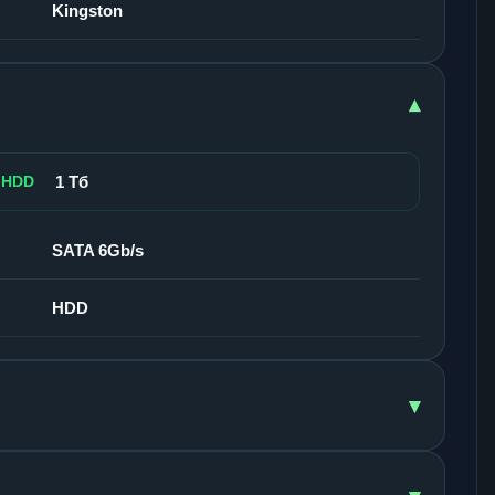
Kingston
▾
 HDD
1 Тб
SATA 6Gb/s
HDD
▾