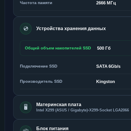
Частота памяти
2666 МГц
💿
Устройства хранения данных
Общий объем накопителей SSD
500 Гб
Подключение SSD
SATA 6Gb/s
Производитель SSD
Kingston
Материнская плата
🖥️
Intel X299 (ASUS / Gigabyte)
•
X299
•
Socket LGA2066
Блок питания