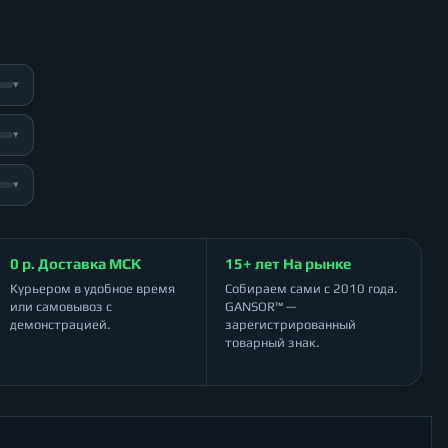
▾
▾
▾
0 р. Доставка МСК
15+ лет На рынке
Курьером в удобное время
Собираем сами с 2010 года.
или самовывоз с
GANSOR™ —
демонстрацией.
зарегистрированный
товарный знак.