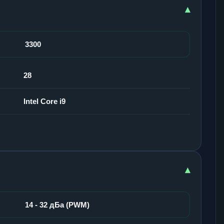
▾
3300
28
Intel Core i9
▾
14 - 32 дБа (PWM)