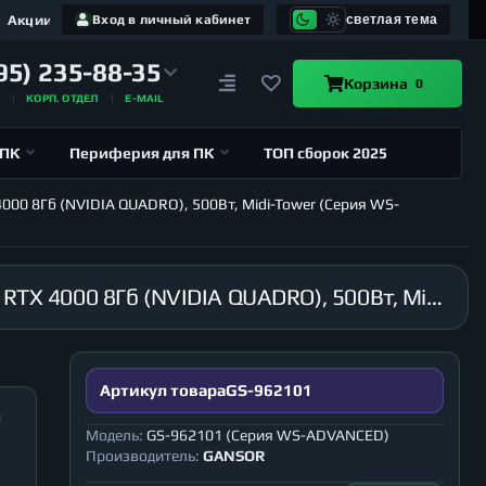
Акции
Вход в личный кабинет
светлая тема
95) 235-88-35
Корзина
0
А
КОРП. ОТДЕЛ
E-MAIL
 ПК
Периферия для ПК
ТОП сборок 2025
4000 8Гб (NVIDIA QUADRO), 500Вт, Midi-Tower (Серия WS-
Рабочая станция GANSOR-962101 Intel i9-10940X 3.3 ГГц, X299, 128Гб 2666 МГц, SSD 120Гб, RTX 4000 8Гб (NVIDIA QUADRO), 500Вт, Midi-Tower (Серия WS-ADVANCED)
Артикул товара
GS-962101
Модель:
GS-962101 (Серия WS-ADVANCED)
Производитель:
GANSOR