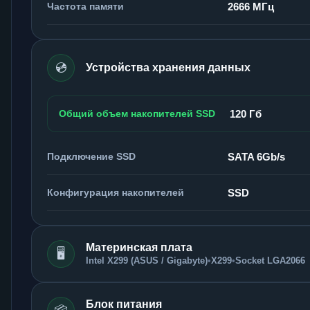
Частота памяти
2666 МГц
💿
Устройства хранения данных
Общий объем накопителей SSD
120 Гб
Подключение SSD
SATA 6Gb/s
Конфигурация накопителей
SSD
Материнская плата
🖥️
Intel X299 (ASUS / Gigabyte)
•
X299
•
Socket LGA2066
Блок питания