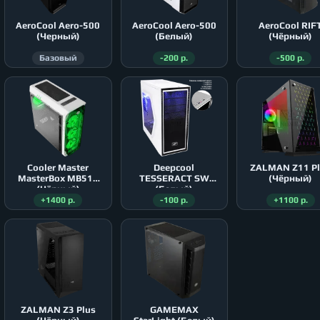
AeroСool Aero-500
AeroСool Aero-500
AeroСool RIF
(Черный)
(Белый)
(Чёрный)
Базовый
-200 р.
-500 р.
Cooler Master
Deepcool
ZALMAN Z11 P
MasterBox MB511
TESSERACT SW
(Чёрный)
(Чёрный)
(Белый)
+1400 р.
-100 р.
+1100 р.
ZALMAN Z3 Plus
GAMEMAX