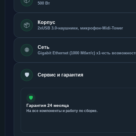
📦
500 Вт
Корпус
📦
2xUSB 3.0
•
наушники, микрофон
•
Midi-Tower
Сеть
🌐
Gigabit Ethernet (1000 Мбит/с) x1
•
есть возможность
🛡️
Сервис и гарантия
🛡️
Гарантия 24 месяца
На все компоненты и работу по сборке.