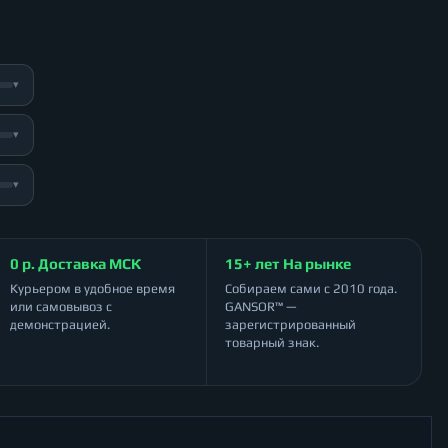
▾
▾
▾
0 р. Доставка МСК
15+ лет На рынке
Курьером в удобное время
Собираем сами с 2010 года.
или самовывоз с
GANSOR™ —
демонстрацией.
зарегистрированный
товарный знак.