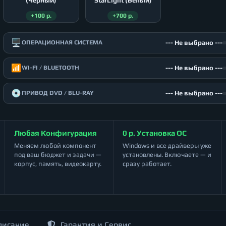
(Чёрный)
StarLight (Белый)
+100 р.
+700 р.
🖥️
--- Не выбрано ---
ОПЕРАЦИОННАЯ СИСТЕМА
📶
--- Не выбрано ---
WI-FI / BLUETOOTH
💿
--- Не выбрано ---
ПРИВОД DVD / BLU-RAY
Любая Конфигурация
0 р. Установка ОС
Меняем любой компонент
Windows и все драйверы уже
под ваш бюджет и задачи —
установлены. Включаете — и
корпус, память, видеокарту.
сразу работает.
писание
Гарантия и Сервис