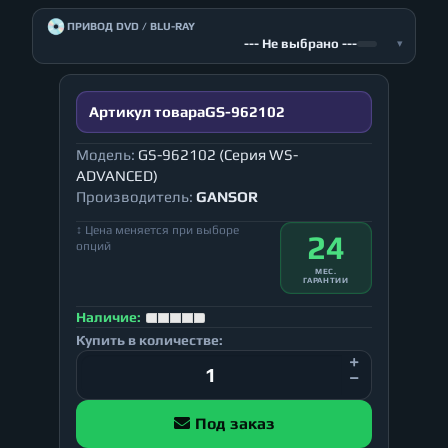
💿
ПРИВОД DVD / BLU-RAY
--- Не выбрано ---
▾
Артикул товара
GS-962102
Модель:
GS-962102 (Серия WS-
ADVANCED)
Производитель:
GANSOR
↕ Цена меняется при выборе
24
опций
МЕС.
ГАРАНТИИ
Наличие:
Купить в количестве:
Под заказ