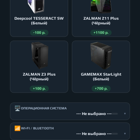
Deepcool TESSERACT SW
ZALMAN Z11 Plus
(Белый)
(Чёрный)
-100 р.
+1100 р.
ZALMAN Z3 Plus
GAMEMAX StarLight
(Чёрный)
(Белый)
+100 р.
+700 р.
🖥️
ОПЕРАЦИОННАЯ СИСТЕМА
--- Не выбрано ---
▾
📶
WI-FI / BLUETOOTH
--- Не выбрано ---
▾