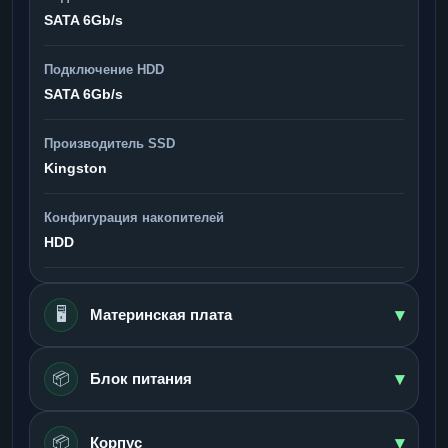
SATA 6Gb/s
Подключение HDD
SATA 6Gb/s
Производитель SSD
Kingston
Конфигурация накопителей
HDD
▾
🖥️
Материнская плата
▾
📦
Блок питания
▾
📦
Корпус