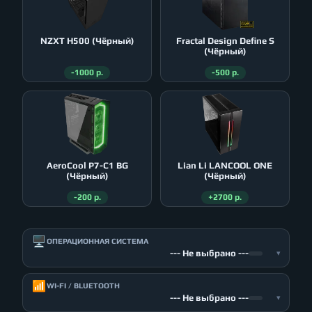
NZXT H500 (Чёрный)
Fractal Design Define S
(Чёрный)
-1000 р.
-500 р.
AeroСool P7-C1 BG
Lian Li LANCOOL ONE
(Чёрный)
(Чёрный)
-200 р.
+2700 р.
🖥️
ОПЕРАЦИОННАЯ СИСТЕМА
--- Не выбрано ---
▾
📶
WI-FI / BLUETOOTH
--- Не выбрано ---
▾