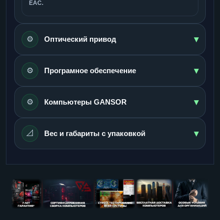
ЕАС.
▾
⚙️
Оптический привод
▾
⚙️
Програмное обеспечение
▾
⚙️
Компьютеры GANSOR
▾
📐
Вес и габариты с упаковкой