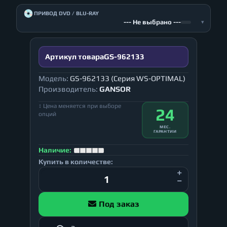
💿
ПРИВОД DVD / BLU-RAY
--- Не выбрано ---
▾
Артикул товара
GS-962133
Модель:
GS-962133 (Серия WS-OPTIMAL)
Производитель:
GANSOR
↕ Цена меняется при выборе
24
опций
МЕС.
ГАРАНТИИ
Наличие:
Купить в количестве:
Под заказ